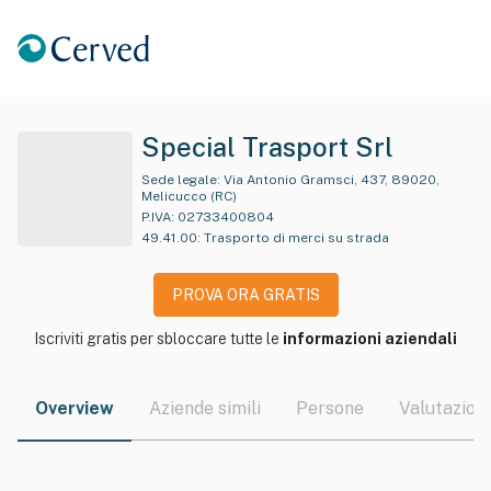
Special Trasport Srl
Sede legale:
Via Antonio Gramsci, 437, 89020,
Melicucco (RC)
P.IVA:
02733400804
49.41.00
:
Trasporto di merci su strada
PROVA ORA GRATIS
Iscriviti gratis per sbloccare tutte le
informazioni aziendali
Overview
Aziende simili
Persone
Valutazioni