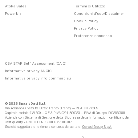
Atoka Sales
Termini di Utilizzo
Powerbiz
Condizioni d'uso/Disclaimer
Cookie Policy
Privacy Policy
Preferenze consenso
CSA STAR Self-Assessment (CAIQ)
Informativa privacy ANCIC
Informativa privacy info commerciali
© 2026 SpazioDati S.r.l.
Via Adriano Olivetti 13, 38122 Trento (Trento) — REA TN 210089
Capitale sociale € 21.600 — C.F & P.IVA 02241890223 — P.IVA di Gruppo 12022630961
Azienda con Sistema di Gestione della Sicurezza delle Informazioni certificato da
Certiquality – UNI CEI EN ISO/IEC 27001:2017
Società soggetta a direzione e controllo da parte di
Cerved Group S.p.A.