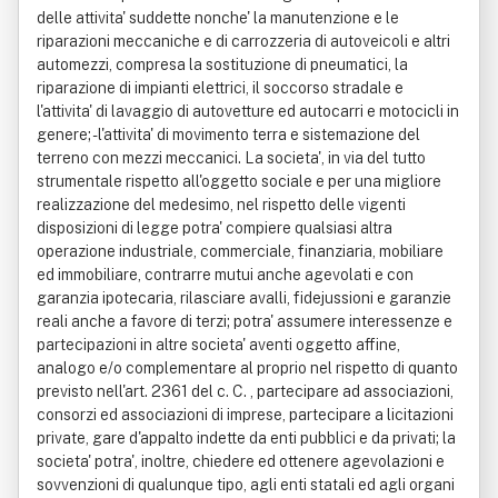
delle attivita' suddette nonche' la manutenzione e le
riparazioni meccaniche e di carrozzeria di autoveicoli e altri
automezzi, compresa la sostituzione di pneumatici, la
riparazione di impianti elettrici, il soccorso stradale e
l'attivita' di lavaggio di autovetture ed autocarri e motocicli in
genere; - l'attivita' di movimento terra e sistemazione del
terreno con mezzi meccanici. La societa', in via del tutto
strumentale rispetto all'oggetto sociale e per una migliore
realizzazione del medesimo, nel rispetto delle vigenti
disposizioni di legge potra' compiere qualsiasi altra
operazione industriale, commerciale, finanziaria, mobiliare
ed immobiliare, contrarre mutui anche agevolati e con
garanzia ipotecaria, rilasciare avalli, fidejussioni e garanzie
reali anche a favore di terzi; potra' assumere interessenze e
partecipazioni in altre societa' aventi oggetto affine,
analogo e/o complementare al proprio nel rispetto di quanto
previsto nell'art. 2361 del c. C. , partecipare ad associazioni,
consorzi ed associazioni di imprese, partecipare a licitazioni
private, gare d'appalto indette da enti pubblici e da privati; la
societa' potra', inoltre, chiedere ed ottenere agevolazioni e
sovvenzioni di qualunque tipo, agli enti statali ed agli organi