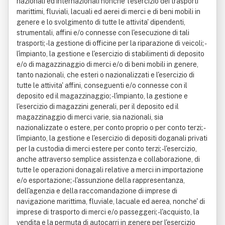
nazionali ed internazionali nonche' l'esercizio dei trasporti
marittimi, fluviali, lacuali ed aerei di merci e di beni mobili in
genere e lo svolgimento di tutte le attivita' dipendenti,
strumentali, affini e/o connesse con l'esecuzione di tali
trasporti; - la gestione di officine per la riparazione di veicoli; -
l'impianto, la gestione e l'esercizio di stabilimenti di deposito
e/o di magazzinaggio di merci e/o di beni mobili in genere,
tanto nazionali, che esteri o nazionalizzati e l'esercizio di
tutte le attivita' affini, conseguenti e/o connesse con il
deposito ed il magazzinaggio; - l'impianto, la gestione e
l'esercizio di magazzini generali, per il deposito ed il
magazzinaggio di merci varie, sia nazionali, sia
nazionalizzate o estere, per conto proprio o per conto terzi; -
l'impianto, la gestione e l'esercizio di depositi doganali privati
per la custodia di merci estere per conto terzi; - l'esercizio,
anche attraverso semplice assistenza e collaborazione, di
tutte le operazioni donagali relative a merci in importazione
e/o esportazione; - l'assunzione della rappresentanza,
dell'agenzia e della raccomandazione di imprese di
navigazione marittima, fluviale, lacuale ed aerea, nonche' di
imprese di trasporto di merci e/o passeggeri; - l'acquisto, la
vendita e la permuta di autocarri in genere per l'esercizio