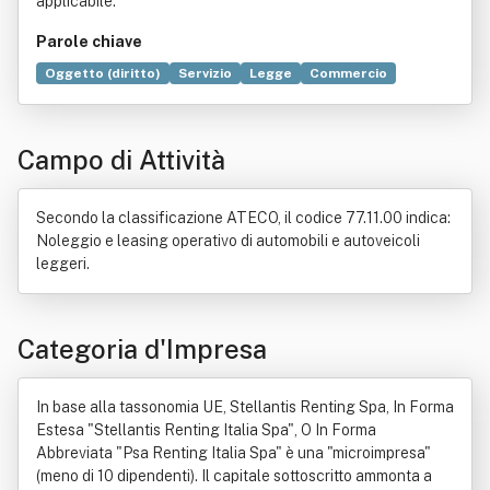
applicabile.
Parole chiave
Oggetto (diritto)
Servizio
Legge
Commercio
Autoveicolo
Intermediario finanziario
Locazione
Negozio
Norma giuridica
Soggetto di diritto
Campo di Attività
Strumento finanziario
Secondo la classificazione ATECO, il codice 77.11.00 indica:
Noleggio e leasing operativo di automobili e autoveicoli
leggeri.
Categoria d'Impresa
In base alla tassonomia UE, Stellantis Renting Spa, In Forma
Estesa "Stellantis Renting Italia Spa", O In Forma
Abbreviata "Psa Renting Italia Spa" è una "microimpresa"
(meno di 10 dipendenti). Il capitale sottoscritto ammonta a