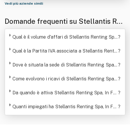
Vedi più aziende simili
Domande frequenti su Stellantis Ren
ting Spa, In Forma Estesa "Stellantis
Qual è il volume d'affari di Stellantis Renting Spa,
?
Renting Italia Spa", O In Forma Abbr
In Forma Estesa "Stellantis Renting Italia Spa", O
Qual è la Partita IVA associata a Stellantis Rentin
In Forma Abbreviata "Psa Renting Italia Spa"
?
eviata "Psa Renting Italia Spa"
g Spa, In Forma Estesa "Stellantis Renting Italia
Spa", O In Forma Abbreviata "Psa Renting Italia
Dove è situata la sede di Stellantis Renting Spa, I
?
Spa"
n Forma Estesa "Stellantis Renting Italia Spa", O
Come evolvono i ricavi di Stellantis Renting Spa, I
In Forma Abbreviata "Psa Renting Italia Spa"
?
n Forma Estesa "Stellantis Renting Italia Spa", O
In Forma Abbreviata "Psa Renting Italia Spa"
Da quando è attiva Stellantis Renting Spa, In For
?
ma Estesa "Stellantis Renting Italia Spa", O In Fo
Quanti impiegati ha Stellantis Renting Spa, In For
rma Abbreviata "Psa Renting Italia Spa"
?
ma Estesa "Stellantis Renting Italia Spa", O In Fo
rma Abbreviata "Psa Renting Italia Spa"