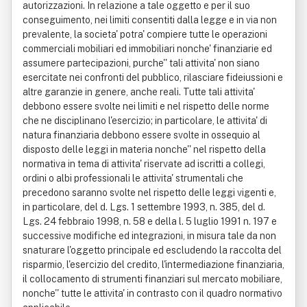
autorizzazioni. In relazione a tale oggetto e per il suo
conseguimento, nei limiti consentiti dalla legge e in via non
prevalente, la societa' potra' compiere tutte le operazioni
commerciali mobiliari ed immobiliari nonche' finanziarie ed
assumere partecipazioni, purche'' tali attivita' non siano
esercitate nei confronti del pubblico, rilasciare fideiussioni e
altre garanzie in genere, anche reali. Tutte tali attivita'
debbono essere svolte nei limiti e nel rispetto delle norme
che ne disciplinano l'esercizio; in particolare, le attivita' di
natura finanziaria debbono essere svolte in ossequio al
disposto delle leggi in materia nonche'' nel rispetto della
normativa in tema di attivita' riservate ad iscritti a collegi,
ordini o albi professionali le attivita' strumentali che
precedono saranno svolte nel rispetto delle leggi vigenti e,
in particolare, del d. Lgs. 1 settembre 1993, n. 385, del d.
Lgs. 24 febbraio 1998, n. 58 e della l. 5 luglio 1991 n. 197 e
successive modifiche ed integrazioni, in misura tale da non
snaturare l'oggetto principale ed escludendo la raccolta del
risparmio, l'esercizio del credito, l'intermediazione finanziaria,
il collocamento di strumenti finanziari sul mercato mobiliare,
nonche'' tutte le attivita' in contrasto con il quadro normativo