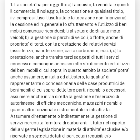
1. La societa' ha per oggetto: a) l'acquisto, la vendita e quindi
g Italia Spa", O In Forma Abbreviata
il commercio, il noleggio, la concessione a qualsiasi titolo,
(ivi compresi l'uso, l'usufrutto e la locazione non finanziaria),
"Psa Renting Italia Spa"
la cessione ed in generale lo sfruttamento e l'utilizzo di beni
mobili comunque riconducibili al settore degli auto moto
veicoli; b) la gestione di parchi di veicoli, o flotte, anche di
proprieta' di terzi, con la prestazione dei relativi servizi
(assistenza, manutenzione, carta carburante, ecc. ); c) la
prestazione, anche tramite terzi soggetti di tutti i servizi
connessi o comunque accessori allo sfruttamento ed utilizzo
dei beni mobili di cui sopra; in questo ambito la societa' potra'
anche assumere, in italia ed all'estero, la qualita' di
rappresentante o concessionaria delle case produttrici dei
beni mobili di cui sopra, delle loro parti, ricambi o accessori,
assumere anche in via diretta la gestione e l'esercizio di
autorimesse, di officine meccaniche, magazzini ricambi e
quanto altro funzionale o strumentale a tali attivita'.
Assumere direttamente o indirettamente la gestione di
servizi inerenti la fornitura di carburanti. Il tutto nel rispetto
della vigente legislazione in materia di attivita' esclusive e/o
riservate a soggetti dotati di particolari requisiti e/o