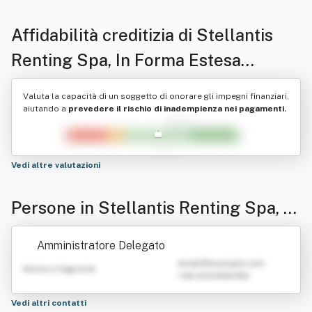
Affidabilità creditizia di
Stellantis
Renting Spa, In Forma Estesa
"Stellantis Renting Italia Spa", O In
Valuta la capacità di un soggetto di onorare gli impegni finanziari,
Forma Abbreviata "Psa Renting Italia
aiutando a
prevedere il rischio di inadempienza nei pagamenti.
Spa"
Vedi altre valutazioni
Persone in Stellantis Renting Spa, In
Forma Estesa "Stellantis Renting Ita
Amministratore Delegato
lia Spa", O In Forma Abbreviata "Psa
emailATexample.com
Nome e Cognome
+39 0123456789
Renting Italia Spa"
Vedi altri contatti