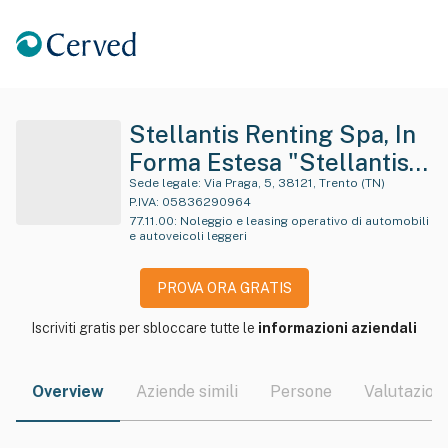
Stellantis Renting Spa, In
Forma Estesa "Stellantis
Renting Italia Spa", O In
Sede legale:
Via Praga, 5, 38121, Trento (TN)
P.IVA:
05836290964
Forma Abbreviata "Psa
77.11.00
:
Noleggio e leasing operativo di automobili
e autoveicoli leggeri
Renting Italia Spa"
PROVA ORA GRATIS
Iscriviti gratis per sbloccare tutte le
informazioni aziendali
Overview
Aziende simili
Persone
Valutazioni