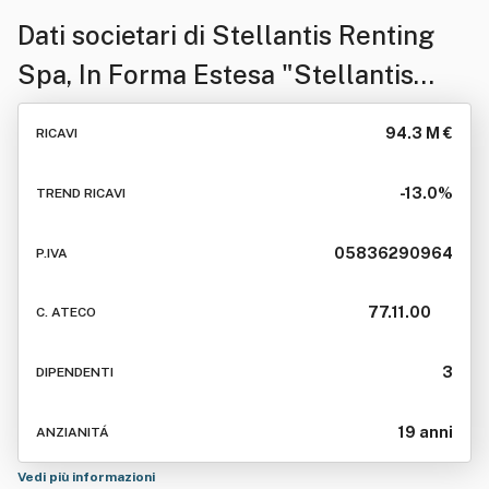
Dati societari di
Stellantis Renting
Spa, In Forma Estesa "Stellantis
Renting Italia Spa", O In Forma
94.3 M €
RICAVI
Abbreviata "Psa Renting Italia Spa"
-13.0%
TREND RICAVI
05836290964
P.IVA
77.11.00
C. ATECO
3
DIPENDENTI
19 anni
ANZIANITÁ
Vedi più informazioni