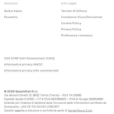
Soluzioni
Info Legali
Atoka Sales
Termini di Utilizzo
Powerbiz
Condizioni d'uso/Disclaimer
Cookie Policy
Privacy Policy
Preferenze consenso
CSA STAR Self-Assessment (CAIQ)
Informativa privacy ANCIC
Informativa privacy info commerciali
© 2026 SpazioDati S.r.l.
Via Adriano Olivetti 13, 38122 Trento (Trento) — REA TN 210089
Capitale sociale € 21.600 — C.F & P.IVA 02241890223 — P.IVA di Gruppo 12022630961
Azienda con Sistema di Gestione della Sicurezza delle Informazioni certificato da
Certiquality – UNI CEI EN ISO/IEC 27001:2017
Società soggetta a direzione e controllo da parte di
Cerved Group S.p.A.