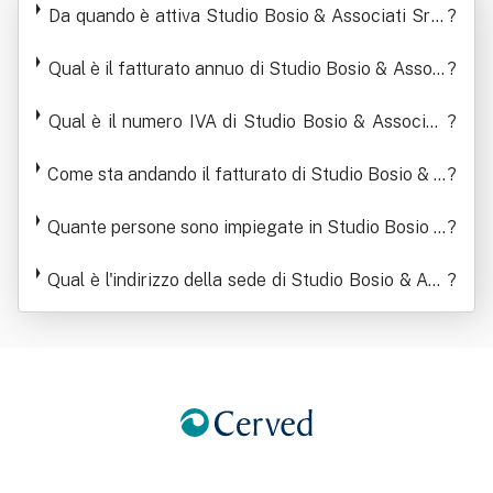
Da quando è attiva Studio Bosio & Associati Srl -
?
onisti In Sigla Studio Bosio & Associ
Società Tra Professionisti In Sigla Studio Bosio
Qual è il fatturato annuo di Studio Bosio & Associ
& Associati Srl - S.t.p.
?
ati Srl - S.t.p.
ati Srl - Società Tra Professionisti In Sigla Studio
Bosio & Associati Srl - S.t.p.
Qual è il numero IVA di Studio Bosio & Associati
?
Srl - Società Tra Professionisti In Sigla Studio B
Come sta andando il fatturato di Studio Bosio & A
osio & Associati Srl - S.t.p.
?
ssociati Srl - Società Tra Professionisti In Sigla
Quante persone sono impiegate in Studio Bosio &
Studio Bosio & Associati Srl - S.t.p.
?
Associati Srl - Società Tra Professionisti In Sigla
Studio Bosio & Associati Srl - S.t.p.
Qual è l'indirizzo della sede di Studio Bosio & Ass
?
ociati Srl - Società Tra Professionisti In Sigla Stu
dio Bosio & Associati Srl - S.t.p.