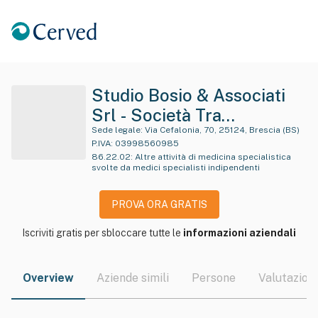
Studio Bosio & Associati
Srl - Società Tra
Professionisti In Sigla
Sede legale:
Via Cefalonia, 70, 25124, Brescia (BS)
P.IVA:
03998560985
Studio Bosio & Associati
86.22.02
:
Altre attività di medicina specialistica
svolte da medici specialisti indipendenti
Srl - S.t.p.
PROVA ORA GRATIS
Iscriviti gratis per sbloccare tutte le
informazioni aziendali
Overview
Aziende simili
Persone
Valutazioni