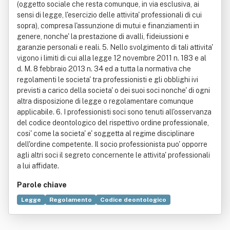
(oggetto sociale che resta comunque, in via esclusiva, ai
sensi di legge, l'esercizio delle attivita' professionali di cui
sopra), compresa l'assunzione di mutui e finanziamenti in
genere, nonche' la prestazione di avalli, fideiussioni e
garanzie personali e reali. 5. Nello svolgimento di tali attivita'
vigono i limiti di cui alla legge 12 novembre 2011 n. 183 e al
d. M. 8 febbraio 2013 n. 34 ed a tutta la normativa che
regolamenti le societa' tra professionisti e gli obblighi ivi
previsti a carico della societa' o dei suoi soci nonche' di ogni
altra disposizione di legge o regolamentare comunque
applicabile. 6. I professionisti soci sono tenuti all'osservanza
del codice deontologico del rispettivo ordine professionale,
cosi' come la societa' e' soggetta al regime disciplinare
dell'ordine competente. Il socio professionista puo' opporre
agli altri soci il segreto concernente le attivita' professionali
a lui affidate.
Parole chiave
Legge
Regolamento
Codice deontologico
Ordine professionale
Architetto
Federazione nazionale degli ordini dei medici chirurghi e degli odo