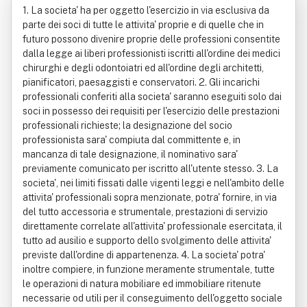
1. La societa' ha per oggetto l'esercizio in via esclusiva da
Sigla Studio Bosio & Associati Srl -
parte dei soci di tutte le attivita' proprie e di quelle che in
futuro possono divenire proprie delle professioni consentite
S.t.p.
dalla legge ai liberi professionisti iscritti all'ordine dei medici
chirurghi e degli odontoiatri ed all'ordine degli architetti,
pianificatori, paesaggisti e conservatori. 2. Gli incarichi
professionali conferiti alla societa' saranno eseguiti solo dai
soci in possesso dei requisiti per l'esercizio delle prestazioni
professionali richieste; la designazione del socio
professionista sara' compiuta dal committente e, in
mancanza di tale designazione, il nominativo sara'
previamente comunicato per iscritto all'utente stesso. 3. La
societa', nei limiti fissati dalle vigenti leggi e nell'ambito delle
attivita' professionali sopra menzionate, potra' fornire, in via
del tutto accessoria e strumentale, prestazioni di servizio
direttamente correlate all'attivita' professionale esercitata, il
tutto ad ausilio e supporto dello svolgimento delle attivita'
previste dall'ordine di appartenenza. 4. La societa' potra'
inoltre compiere, in funzione meramente strumentale, tutte
le operazioni di natura mobiliare ed immobiliare ritenute
necessarie od utili per il conseguimento dell'oggetto sociale