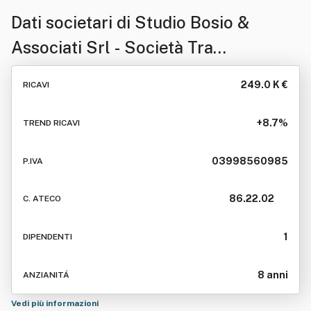
Dati societari di
Studio Bosio &
Associati Srl - Società Tra
Professionisti In Sigla Studio Bosio
249.0 K €
RICAVI
& Associati Srl - S.t.p.
+8.7%
TREND RICAVI
03998560985
P.IVA
86.22.02
C. ATECO
1
DIPENDENTI
8 anni
ANZIANITÁ
Vedi più informazioni