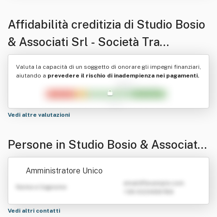
Affidabilità creditizia di
Studio Bosio
& Associati Srl - Società Tra
Professionisti In Sigla Studio Bosio
Valuta la capacità di un soggetto di onorare gli impegni finanziari,
& Associati Srl - S.t.p.
aiutando a
prevedere il rischio di inadempienza nei pagamenti.
Vedi altre valutazioni
Persone in Studio Bosio & Associati
Srl - Società Tra Professionisti In Sig
Amministratore Unico
la Studio Bosio & Associati Srl - S.t.
emailATexample.com
Nome e Cognome
+39 0123456789
p.
Vedi altri contatti