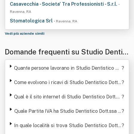
Casavecchia - Societa' Tra Professionisti - S.r.l.
•
Ravenna, RA
Stomatologica Srl
• Ravenna, RA
Vedi più aziende simili
Domande frequenti su Studio Dentist
ico Dott.ssa Gioia Pironi Srl
Quante persone lavorano in Studio Dentistico Do
?
tt.ssa Gioia Pironi Srl
Come evolvono i ricavi di Studio Dentistico Dott.s
?
sa Gioia Pironi Srl
Qual è il sito internet di Studio Dentistico Dott.ss
?
a Gioia Pironi Srl
Quale Partita IVA ha Studio Dentistico Dott.ssa G
?
ioia Pironi Srl
In quale località si trova Studio Dentistico Dott.s
?
sa Gioia Pironi Srl