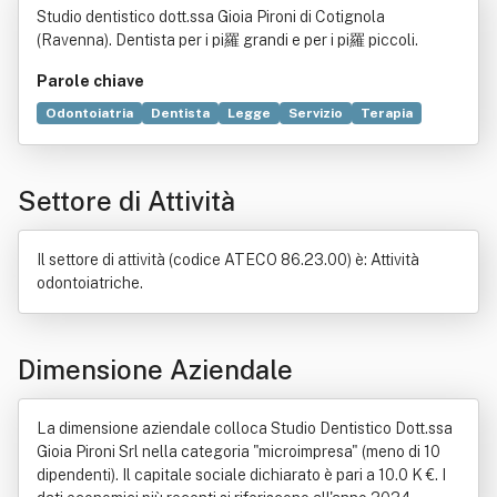
Studio dentistico dott.ssa Gioia Pironi di Cotignola
(Ravenna). Dentista per i pi羅 grandi e per i pi羅 piccoli.
Parole chiave
Odontoiatria
Dentista
Legge
Servizio
Terapia
Rito
Estetica
Paziente
Eziologia
Medicina
Ordine professionale
Igiene orale
Prevenzione
Settore di Attività
Attrezzo
Commercio
Medico
Norma giuridica
Organizzazione
Produzione
Protesi dentaria
Salute
Sintomi
Tecnologia
Il settore di attività (codice ATECO 86.23.00) è: Attività
odontoiatriche.
Dimensione Aziendale
La dimensione aziendale colloca Studio Dentistico Dott.ssa
Gioia Pironi Srl nella categoria "microimpresa" (meno di 10
dipendenti). Il capitale sociale dichiarato è pari a 10.0 K €. I