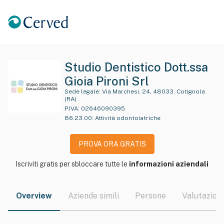
Studio Dentistico Dott.ssa
Gioia Pironi Srl
Sede legale:
Via Marchesi, 24, 48033, Cotignola
(RA)
P.IVA:
02646090395
86.23.00
:
Attività odontoiatriche
PROVA ORA GRATIS
Iscriviti gratis per sbloccare tutte le
informazioni aziendali
Overview
Aziende simili
Persone
Valutazioni