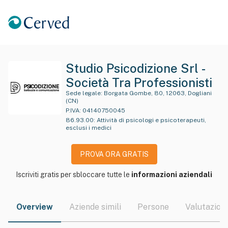
Studio Psicodizione Srl -
Società Tra Professionisti
Sede legale:
Borgata Gombe, 80, 12063, Dogliani
(CN)
P.IVA:
04140750045
86.93.00
:
Attività di psicologi e psicoterapeuti,
esclusi i medici
PROVA ORA GRATIS
Iscriviti gratis per sbloccare tutte le
informazioni aziendali
Overview
Aziende simili
Persone
Valutazioni