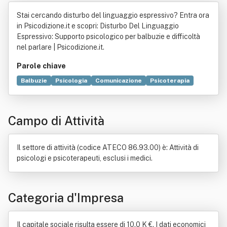
l - Società Tra Professionisti
Stai cercando disturbo del linguaggio espressivo? Entra ora
in Psicodizione.it e scopri: Disturbo Del Linguaggio
Espressivo: Supporto psicologico per balbuzie e difficoltà
nel parlare | Psicodizione.it.
Parole chiave
Balbuzie
Psicologia
Comunicazione
Psicoterapia
Dispnea
Tecnologia
Formazione
Psicologo
Terapia
Coaching
Competenza
Internet
Libro
Logopedia
Campo di Attività
Multimedialità
Software
Università
Il settore di attività (codice ATECO 86.93.00) è: Attività di
psicologi e psicoterapeuti, esclusi i medici.
Categoria d'Impresa
Il capitale sociale risulta essere di 10.0 K €. I dati economici