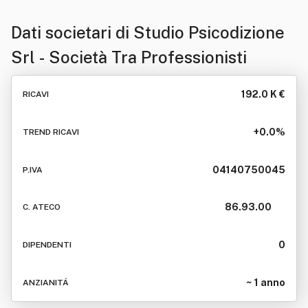
Dati societari di
Studio Psicodizione
Srl - Società Tra Professionisti
192.0 K €
RICAVI
+0.0%
TREND RICAVI
04140750045
P.IVA
86.93.00
C. ATECO
0
DIPENDENTI
~ 1 anno
ANZIANITÁ