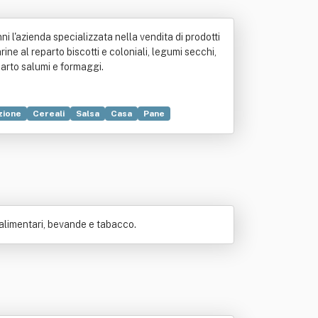
nni l'azienda specializzata nella vendita di prodotti
arine al reparto biscotti e coloniali, legumi secchi,
eparto salumi e formaggi.
zione
Cereali
Salsa
Casa
Pane
ttaglio
 alimentari, bevande e tabacco.