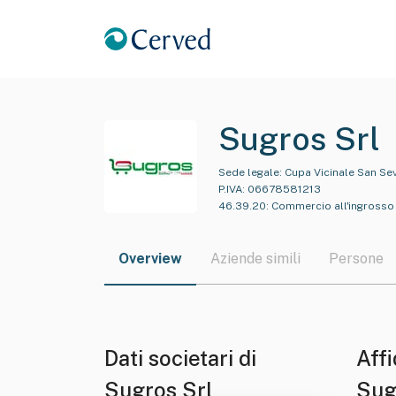
Sugros Srl
Sede legale:
Cupa Vicinale San Sev
P.IVA:
06678581213
46.39.20
:
Commercio all'ingrosso 
Overview
Aziende simili
Persone
Dati societari di
Affi
Sugros Srl
Sug