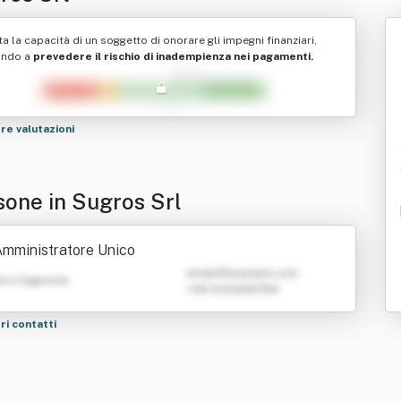
ta la capacità di un soggetto di onorare gli impegni finanziari,
ando a
prevedere il rischio di inadempienza nei pagamenti.
tre valutazioni
sone in Sugros Srl
mministratore Unico
emailATexample.com
e e Cognome
+39 0123456789
tri contatti