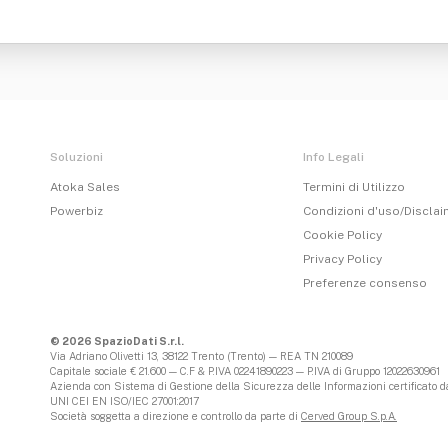
Soluzioni
Info Legali
Atoka Sales
Termini di Utilizzo
Powerbiz
Condizioni d'uso/Discla
Cookie Policy
Privacy Policy
Preferenze consenso
© 2026 SpazioDati S.r.l.
Via Adriano Olivetti 13, 38122 Trento (Trento) — REA TN 210089
Capitale sociale € 21.600 — C.F & P.IVA 02241890223 — P.IVA di Gruppo 12022630961
Azienda con Sistema di Gestione della Sicurezza delle Informazioni certificato da
UNI CEI EN ISO/IEC 27001:2017
Società soggetta a direzione e controllo da parte di
Cerved Group S.p.A.