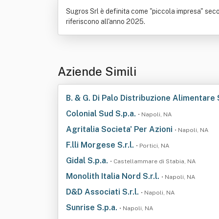
Sugros Srl è definita come "piccola impresa" secon
riferiscono all'anno 2025.
Aziende Simili
B. & G. Di Palo Distribuzione Alimentare S
Colonial Sud S.p.a.
• Napoli, NA
Agritalia Societa' Per Azioni
• Napoli, NA
F.lli Morgese S.r.l.
• Portici, NA
Gidal S.p.a.
• Castellammare di Stabia, NA
Monolith Italia Nord S.r.l.
• Napoli, NA
D&D Associati S.r.l.
• Napoli, NA
Sunrise S.p.a.
• Napoli, NA