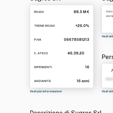
Valu
88.5 M €
RICAVI
aiut
+26.0%
TREND RICAVI
Vedi al
06678581213
P.IVA
46.39.20
C. ATECO
Per
16
DIPENDENTI
A
Nom
16 anni
ANZIANITÁ
Vedi più informazioni
Vedi al
Descrizione di Sugros Srl