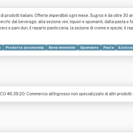
di prodotti italiani. Offerte imperdibili ogni mese. Sugros è da oltre 30 a
cerchi: dal beverage, alla sezione vini, liquori e spumanti, dalla pasta e f
rs e pani duri, il reparto pasticceria, la sezione di creme e spezie, il r
e
Prodotto (economia)
Bene immobile
Spumante
Pasta
Essicca
li alimenti
Consorzio
Imballaggio
Latte
Latticini
Vendita al de
ECO 46.39.20: Commercio all'ingrosso non specializzato di altri prodotti