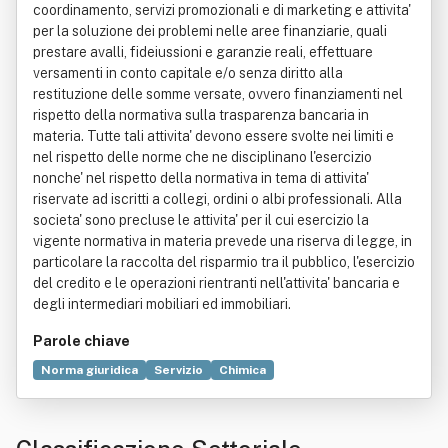
coordinamento, servizi promozionali e di marketing e attivita'
per la soluzione dei problemi nelle aree finanziarie, quali
prestare avalli, fideiussioni e garanzie reali, effettuare
versamenti in conto capitale e/o senza diritto alla
restituzione delle somme versate, ovvero finanziamenti nel
rispetto della normativa sulla trasparenza bancaria in
materia. Tutte tali attivita' devono essere svolte nei limiti e
nel rispetto delle norme che ne disciplinano l'esercizio
nonche' nel rispetto della normativa in tema di attivita'
riservate ad iscritti a collegi, ordini o albi professionali. Alla
societa' sono precluse le attivita' per il cui esercizio la
vigente normativa in materia prevede una riserva di legge, in
particolare la raccolta del risparmio tra il pubblico, l'esercizio
del credito e le operazioni rientranti nell'attivita' bancaria e
degli intermediari mobiliari ed immobiliari.
Parole chiave
Norma giuridica
Servizio
Chimica
Trasparenza bancaria
Proprietà (diritto)
Bilancia dei pagamenti
Brevetto
Commercio
Diritto
Italia
Marketing