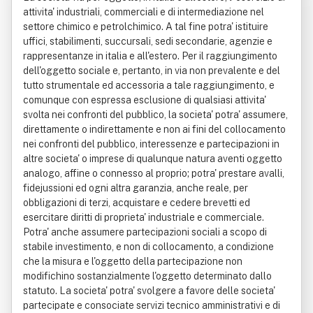
attivita' industriali, commerciali e di intermediazione nel
settore chimico e petrolchimico. A tal fine potra' istituire
uffici, stabilimenti, succursali, sedi secondarie, agenzie e
rappresentanze in italia e all'estero. Per il raggiungimento
dell'oggetto sociale e, pertanto, in via non prevalente e del
tutto strumentale ed accessoria a tale raggiungimento, e
comunque con espressa esclusione di qualsiasi attivita'
svolta nei confronti del pubblico, la societa' potra' assumere,
direttamente o indirettamente e non ai fini del collocamento
nei confronti del pubblico, interessenze e partecipazioni in
altre societa' o imprese di qualunque natura aventi oggetto
analogo, affine o connesso al proprio; potra' prestare avalli,
fidejussioni ed ogni altra garanzia, anche reale, per
obbligazioni di terzi, acquistare e cedere brevetti ed
esercitare diritti di proprieta' industriale e commerciale.
Potra' anche assumere partecipazioni sociali a scopo di
stabile investimento, e non di collocamento, a condizione
che la misura e l'oggetto della partecipazione non
modifichino sostanzialmente l'oggetto determinato dallo
statuto. La societa' potra' svolgere a favore delle societa'
partecipate e consociate servizi tecnico amministrativi e di