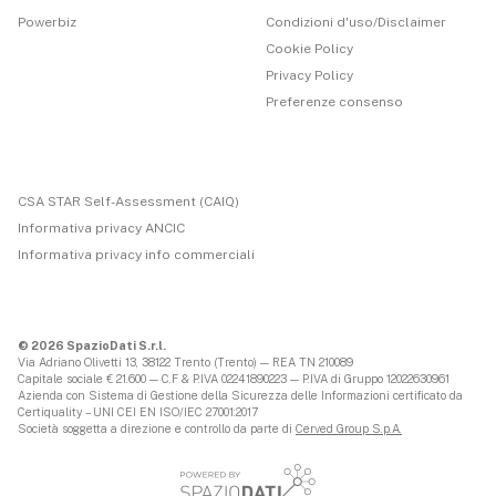
Powerbiz
Condizioni d'uso/Disclaimer
Cookie Policy
Privacy Policy
Preferenze consenso
CSA STAR Self-Assessment (CAIQ)
Informativa privacy ANCIC
Informativa privacy info commerciali
© 2026 SpazioDati S.r.l.
Via Adriano Olivetti 13, 38122 Trento (Trento) — REA TN 210089
Capitale sociale € 21.600 — C.F & P.IVA 02241890223 — P.IVA di Gruppo 12022630961
Azienda con Sistema di Gestione della Sicurezza delle Informazioni certificato da
Certiquality – UNI CEI EN ISO/IEC 27001:2017
Società soggetta a direzione e controllo da parte di
Cerved Group S.p.A.