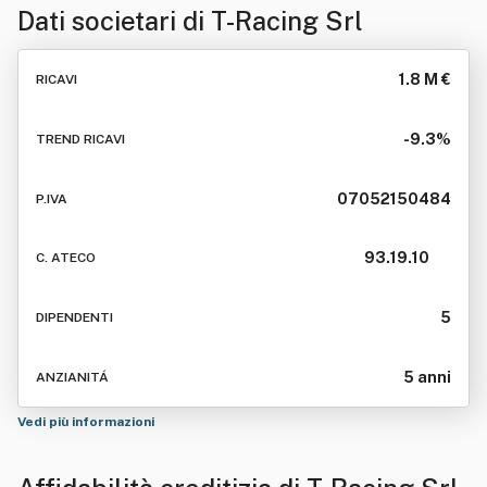
Dati societari di
T-Racing Srl
1.8 M €
RICAVI
-9.3%
TREND RICAVI
07052150484
P.IVA
93.19.10
C. ATECO
5
DIPENDENTI
5 anni
ANZIANITÁ
Vedi più informazioni