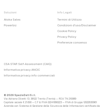
Soluzioni
Info Legali
Atoka Sales
Termini di Utilizzo
Powerbiz
Condizioni d'uso/Disclaimer
Cookie Policy
Privacy Policy
Preferenze consenso
CSA STAR Self-Assessment (CAIQ)
Informativa privacy ANCIC
Informativa privacy info commerciali
© 2026 SpazioDati S.r.l.
Via Adriano Olivetti 13, 38122 Trento (Trento) — REA TN 210089
Capitale sociale € 21.600 — C.F & P.IVA 02241890223 — P.IVA di Gruppo 12022630961
Azienda con Sistema di Gestione della Sicurezza delle Informazioni certificato da