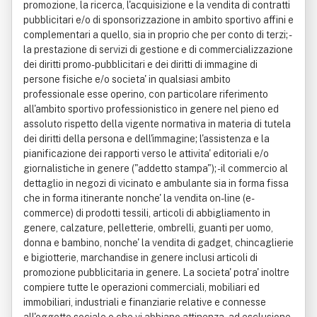
promozione, la ricerca, l'acquisizione e la vendita di contratti
pubblicitari e/o di sponsorizzazione in ambito sportivo affini e
complementari a quello, sia in proprio che per conto di terzi; -
la prestazione di servizi di gestione e di commercializzazione
dei diritti promo-pubblicitari e dei diritti di immagine di
persone fisiche e/o societa' in qualsiasi ambito
professionale esse operino, con particolare riferimento
all'ambito sportivo professionistico in genere nel pieno ed
assoluto rispetto della vigente normativa in materia di tutela
dei diritti della persona e dell'immagine; l'assistenza e la
pianificazione dei rapporti verso le attivita' editoriali e/o
giornalistiche in genere ("addetto stampa"); - il commercio al
dettaglio in negozi di vicinato e ambulante sia in forma fissa
che in forma itinerante nonche' la vendita on-line (e-
commerce) di prodotti tessili, articoli di abbigliamento in
genere, calzature, pelletterie, ombrelli, guanti per uomo,
donna e bambino, nonche' la vendita di gadget, chincaglierie
e bigiotterie, marchandise in genere inclusi articoli di
promozione pubblicitaria in genere. La societa' potra' inoltre
compiere tutte le operazioni commerciali, mobiliari ed
immobiliari, industriali e finanziarie relative e connesse