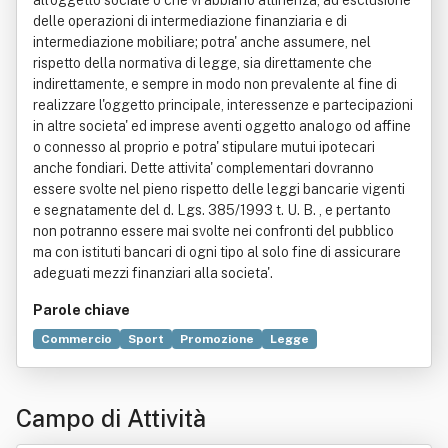
all'oggetto sociale o che vi abbiano attinenza, ad esclusione
delle operazioni di intermediazione finanziaria e di
intermediazione mobiliare; potra' anche assumere, nel
rispetto della normativa di legge, sia direttamente che
indirettamente, e sempre in modo non prevalente al fine di
realizzare l'oggetto principale, interessenze e partecipazioni
in altre societa' ed imprese aventi oggetto analogo od affine
o connesso al proprio e potra' stipulare mutui ipotecari
anche fondiari. Dette attivita' complementari dovranno
essere svolte nel pieno rispetto delle leggi bancarie vigenti
e segnatamente del d. Lgs. 385/1993 t. U. B. , e pertanto
non potranno essere mai svolte nei confronti del pubblico
ma con istituti bancari di ogni tipo al solo fine di assicurare
adeguati mezzi finanziari alla societa'.
Parole chiave
Commercio
Sport
Promozione
Legge
Organizzazione
Oggetto (diritto)
Automobile
Disciplina (didattica)
Formazione professionale
Guanto
Campo di Attività
Industria automobilistica
Pubblicità
Ricerca scientifica
Vendita al dettaglio