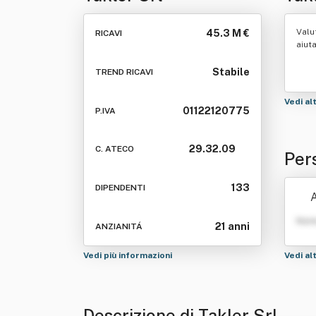
Valu
45.3 M €
RICAVI
aiut
Stabile
TREND RICAVI
Vedi al
01122120775
P.IVA
29.32.09
C. ATECO
Per
133
DIPENDENTI
A
Nom
21 anni
ANZIANITÁ
Vedi più informazioni
Vedi al
Descrizione di Takler Srl