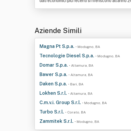
dati economici più recenti si riferiscono all'anno 
Aziende Simili
Magna Pt S.p.a.
• Modugno, BA
Tecnologie Diesel S.p.a.
• Modugno, BA
Domar S.p.a.
• Altamura, BA
Bawer S.p.a.
• Altamura, BA
Daken S.p.a.
• Bari, BA
Lokhen S.r.l.
• Altamura, BA
C.m.v.i. Group S.r.l.
• Modugno, BA
Turbo S.r.l.
• Corato, BA
Zammitek S.r.l.
• Modugno, BA