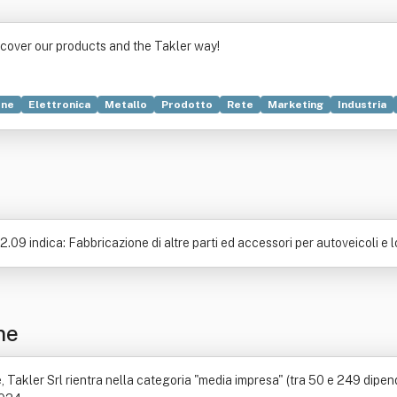
cover our products and the Takler way!
one
Elettronica
Metallo
Prodotto
Rete
Marketing
Industria
ssa di risparmio
Serbatoio
Tempo
09 indica: Fabbricazione di altre parti ed accessori per autoveicoli e l
ne
akler Srl rientra nella categoria "media impresa" (tra 50 e 249 dipendenti