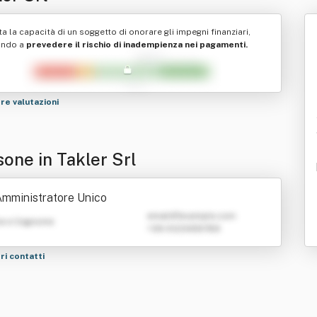
ta la capacità di un soggetto di onorare gli impegni finanziari,
ando a
prevedere il rischio di inadempienza nei pagamenti.
tre valutazioni
sone in Takler Srl
mministratore Unico
emailATexample.com
e e Cognome
+39 0123456789
tri contatti