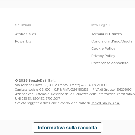
Soluzioni
Info Legali
Atoka Sales
Termini di Utilizzo
Powerbiz
Condizioni d'uso/Discla
Cookie Policy
Privacy Policy
Preferenze consenso
© 2026 SpazioDati S.r.l.
Via Adriano Olivetti 13, 38122 Trento (Trento) — REA TN 210089
Capitale sociale € 21.600 — C.F & P.IVA 02241890223 — P.IVA di Gruppo 12022630961
Azienda con Sistema di Gestione della Sicurezza delle Informazioni certificato da
UNI CEI EN ISO/IEC 27001:2017
Società soggetta a direzione e controllo da parte di
Cerved Group S.p.A.
Informativa sulla raccolta