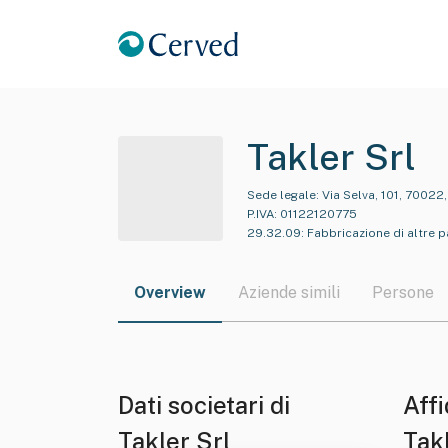
Takler Srl
Sede legale:
Via Selva, 101, 70022
P.IVA:
01122120775
29.32.09
:
Fabbricazione di altre p
Overview
Aziende simili
Persone
Dati societari di
Affi
Takler Srl
Tak