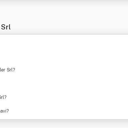
 Srl
?
ler Srl
?
rl
?
cavi
?