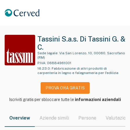
Tassini S.a.s. Di Tassini G. &
C.
Sede legale:
Via San Lorenzo, 10, 00060, Sacrofano
(RM)
P.IVA:
06884961001
16.23.0
:
Fabbricazione di altri prodotti di
carpenteria in legno e falegnameria per l'edilizia
PROVA ORA GRATIS
Iscriviti gratis per sbloccare tutte le
informazioni aziendali
Overview
Aziende simili
Persone
Valutazioni