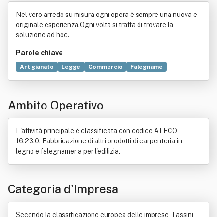
G. & C.
Nel vero arredo su misura ogni opera è sempre una nuova e
originale esperienza.Ogni volta si tratta di trovare la
soluzione ad hoc.
Parole chiave
Artigianato
Legge
Commercio
Falegname
Arredamento
Tecnologia
Metafisica
Brevetto
Software
Bene
Relazioni sociali
Servizio
Ambito Operativo
Regola dell'arte
Carattere
Alluminio
Bene immobile
Edilizia
Industria
Norma giuridica
Produzione
L'attività principale è classificata con codice ATECO
16.23.0: Fabbricazione di altri prodotti di carpenteria in
legno e falegnameria per l'edilizia.
Categoria d'Impresa
Secondo la classificazione europea delle imprese, Tassini