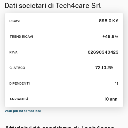
Dati societari di
Tech4care Srl
898.0 K €
RICAVI
+49.9%
TREND RICAVI
02690340423
P.IVA
72.10.29
C. ATECO
11
DIPENDENTI
10 anni
ANZIANITÁ
Vedi più informazioni