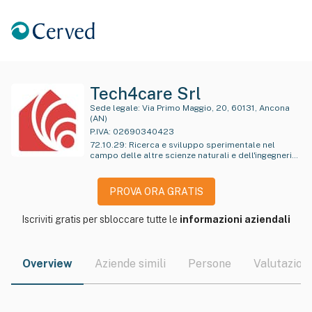
Tech4care Srl
Sede legale:
Via Primo Maggio, 20, 60131, Ancona
(AN)
P.IVA:
02690340423
72.10.29
:
Ricerca e sviluppo sperimentale nel
campo delle altre scienze naturali e dell'ingegneria
n.c.a.
PROVA ORA GRATIS
Iscriviti gratis per sbloccare tutte le
informazioni aziendali
Overview
Aziende simili
Persone
Valutazioni