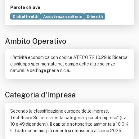
Parole chiave
Digital health
Assistenza sanitaria
E-health
Tecnologia
Innovazione
Ricerca scientifica
Servizio
Salute mobile
Startup
Produzione
Progettazione
Ambito Operativo
Sito web
Opt-out
Prodotto (economia)
Commercio
Salute
Consulenza
Famiglia
Soggetto di diritto
Sviluppo economico
Tecnologie assistive
L'attività economica con codice ATECO 72.10.29 è: Ricerca
e sviluppo sperimentale nel campo delle altre scienze
naturali e dell'ingegneria n.c.a..
Categoria d'Impresa
Secondo la classificazione europea delle imprese,
Tech4care Srl rientra nella categoria "piccola impresa" (tra
10 e 49 dipendenti). Il capitale sottoscritto ammonta a 10.0 K
€. I dati economici più recenti si riferiscono all'anno 2025.