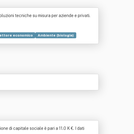
Soluzioni tecniche su misura per aziende e privati.
ettore economico
Ambiente (biologia)
a scientifica
Salute e sicurezza sul lavoro
 di capitale sociale è pari a 11.0 K €. I dati