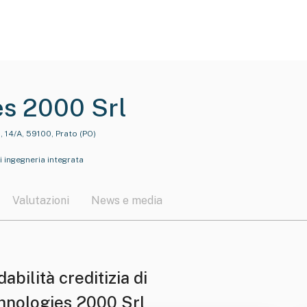
es 2000 Srl
, 14/A, 59100, Prato (PO)
i ingegneria integrata
Valutazioni
News e media
dabilità creditizia di
hnologies 2000 Srl