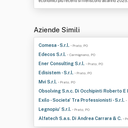
economici più recenti si riferiscono all'anno 2025.
Aziende Simili
Comesa - S.r.l.
• Prato, PO
Edecos S.r.l.
• Carmignano, PO
Ener Consulting S.r.l.
• Prato, PO
Edisistem - S.r.l.
• Prato, PO
Mvi S.r.l.
• Prato, PO
Obsolving S.n.c. Di Occhipinti Roberto E
Exilo - Societa' Tra Professionisti - S.r.l.
•
Legnopiu' S.r.l.
• Prato, PO
Alfatech S.a.s. Di Andrea Carrara & C.
• P