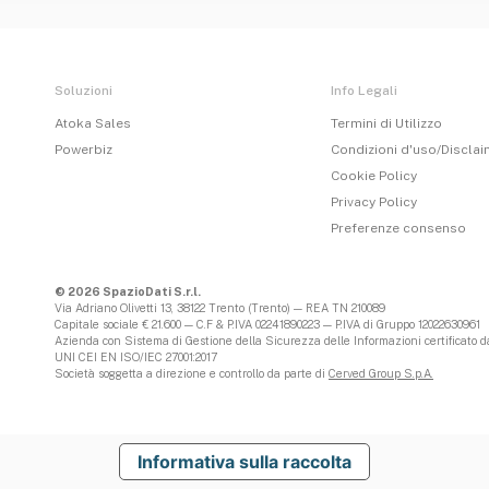
Soluzioni
Info Legali
Atoka Sales
Termini di Utilizzo
Powerbiz
Condizioni d'uso/Discla
Cookie Policy
Privacy Policy
Preferenze consenso
© 2026 SpazioDati S.r.l.
Via Adriano Olivetti 13, 38122 Trento (Trento) — REA TN 210089
Capitale sociale € 21.600 — C.F & P.IVA 02241890223 — P.IVA di Gruppo 12022630961
Azienda con Sistema di Gestione della Sicurezza delle Informazioni certificato da
UNI CEI EN ISO/IEC 27001:2017
Società soggetta a direzione e controllo da parte di
Cerved Group S.p.A.
Informativa sulla raccolta