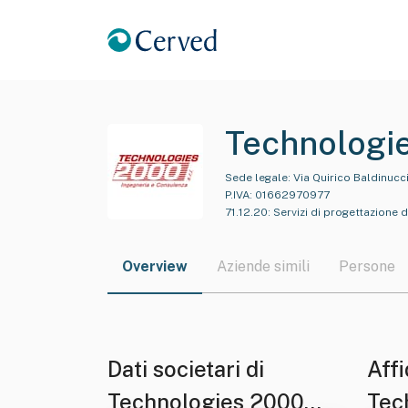
Technologi
Sede legale:
Via Quirico Baldinucci
P.IVA:
01662970977
71.12.20
:
Servizi di progettazione d
Overview
Aziende simili
Persone
Dati societari di
Affi
Technologies 2000
Tec