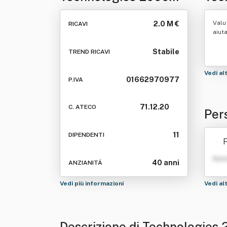
Srl
Valu
2.0 M €
RICAVI
aiut
Stabile
TREND RICAVI
Vedi al
01662970977
P.IVA
71.12.20
C. ATECO
Per
11
DIPENDENTI
P
Nom
40 anni
ANZIANITÁ
Vedi più informazioni
Vedi al
Descrizione di Technologies 