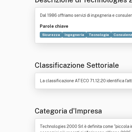
Dal 1986 offriamo servizi di ingegneria e consulenz
Parole chiave
Sicurezza
Ingegneria
Tecnologia
Consulen
Strumento di misura
Legge Merloni
Tecnica
Testo unico delle disposizioni in materia di interm
Classificazione Settoriale
La classificazione ATECO 71.12.20 identifica l'atti
Categoria d'Impresa
Technologies 2000 Srl è definita come "piccola imp