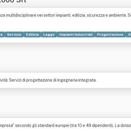
a multidisciplinare nei settori impianti, edilizia, sicurezza e ambiente. 
za
Servizio
Edilizia
Legge
Impianti industriali
Progettazione
S
Industria
Ingegneria civile
Logistica
Prodotto (economia)
Ricerc
ediazione finanziaria
vità: Servizi di progettazione di ingegneria integrata.
resa" secondo gli standard europei (tra 10 e 49 dipendenti). La dotazione