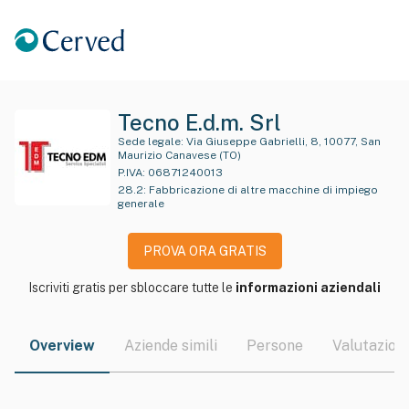
Tecno E.d.m. Srl
Sede legale:
Via Giuseppe Gabrielli, 8, 10077, San
Maurizio Canavese (TO)
P.IVA:
06871240013
28.2
:
Fabbricazione di altre macchine di impiego
generale
PROVA ORA GRATIS
Iscriviti gratis per sbloccare tutte le
informazioni aziendali
Overview
Aziende simili
Persone
Valutazioni