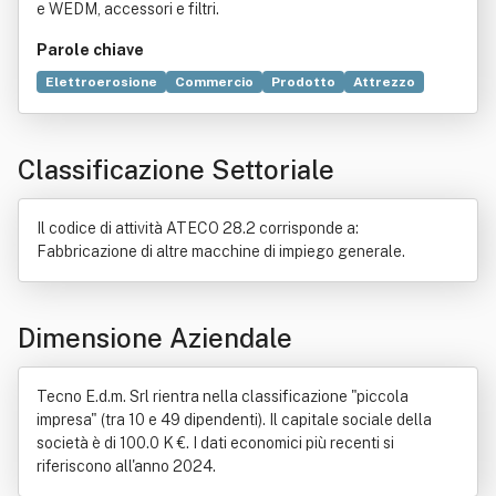
e WEDM, accessori e filtri.
Parole chiave
Elettroerosione
Commercio
Prodotto
Attrezzo
Grafite
Elettrodi
Materie prime
Filtrazione
Legge
Rame
Macchina
Fresatura
Natura
Bene immobile
Classificazione Settoriale
Costruzione
Cristallo
Edilizia
Industria
Metallo
Prodotto (economia)
Progettazione
Sgrassatura
Stampaggio
Il codice di attività ATECO 28.2 corrisponde a:
Fabbricazione di altre macchine di impiego generale.
Dimensione Aziendale
Tecno E.d.m. Srl rientra nella classificazione "piccola
impresa" (tra 10 e 49 dipendenti). Il capitale sociale della
società è di 100.0 K €. I dati economici più recenti si
riferiscono all'anno 2024.