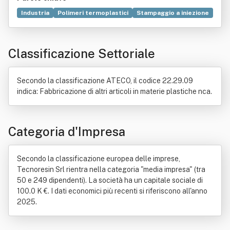
Industria
Polimeri termoplastici
Stampaggio a iniezione
Edilizia
Commercio
Polimeri termoindurenti
Elettrodomestici
Elettronica
Poliesteri
Classificazione Settoriale
Elettromeccanica
Stampaggio
Tecnopolimero
Resine fenoliche
Progettazione
Bene immobile
Ceramica
Compravendita
Edificio
Investimento
Secondo la classificazione ATECO, il codice 22.29.09
Locazione
Tecnica
indica: Fabbricazione di altri articoli in materie plastiche nca.
Categoria d'Impresa
Secondo la classificazione europea delle imprese,
Tecnoresin Srl rientra nella categoria "media impresa" (tra
50 e 249 dipendenti). La società ha un capitale sociale di
100.0 K €. I dati economici più recenti si riferiscono all'anno
2025.