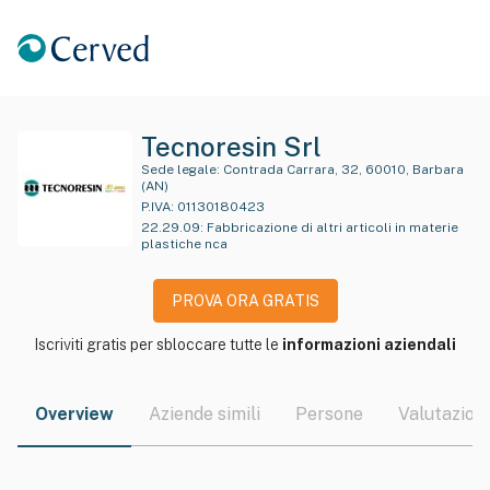
Tecnoresin Srl
Sede legale:
Contrada Carrara, 32, 60010, Barbara
(AN)
P.IVA:
01130180423
22.29.09
:
Fabbricazione di altri articoli in materie
plastiche nca
PROVA ORA GRATIS
Iscriviti gratis per sbloccare tutte le
informazioni aziendali
Overview
Aziende simili
Persone
Valutazioni