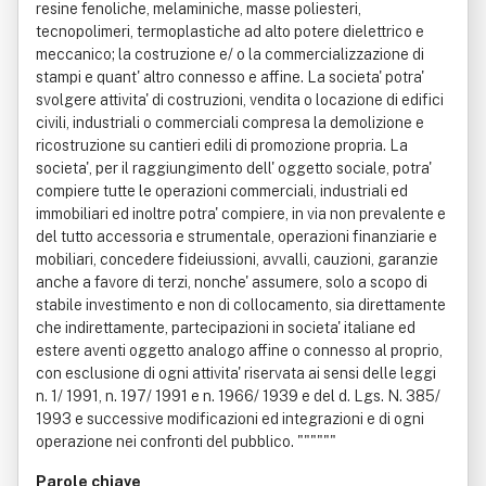
resine fenoliche, melaminiche, masse poliesteri,
tecnopolimeri, termoplastiche ad alto potere dielettrico e
meccanico; la costruzione e/ o la commercializzazione di
stampi e quant' altro connesso e affine. La societa' potra'
svolgere attivita' di costruzioni, vendita o locazione di edifici
civili, industriali o commerciali compresa la demolizione e
ricostruzione su cantieri edili di promozione propria. La
societa', per il raggiungimento dell' oggetto sociale, potra'
compiere tutte le operazioni commerciali, industriali ed
immobiliari ed inoltre potra' compiere, in via non prevalente e
del tutto accessoria e strumentale, operazioni finanziarie e
mobiliari, concedere fideiussioni, avvalli, cauzioni, garanzie
anche a favore di terzi, nonche' assumere, solo a scopo di
stabile investimento e non di collocamento, sia direttamente
che indirettamente, partecipazioni in societa' italiane ed
estere aventi oggetto analogo affine o connesso al proprio,
con esclusione di ogni attivita' riservata ai sensi delle leggi
n. 1/ 1991, n. 197/ 1991 e n. 1966/ 1939 e del d. Lgs. N. 385/
1993 e successive modificazioni ed integrazioni e di ogni
operazione nei confronti del pubblico. """"""
Parole chiave