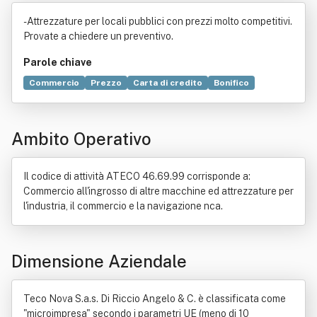
cio Angelo & C.
- Attrezzature per locali pubblici con prezzi molto competitivi.
Provate a chiedere un preventivo.
Parole chiave
Commercio
Prezzo
Carta di credito
Bonifico
Impianto elettrico
Bassista
Condizionatore d'aria
Informazione
Merceologia
Aria
PayPal
Ambito Operativo
Ufficio (locale)
Albergo
Ristorante
Arredamento
Decreto legislativo
Esportazione
Genere letterario
Idraulica
Negozio
Prodotto (economia)
Il codice di attività ATECO 46.69.99 corrisponde a:
Progettazione
Vendita al dettaglio
Commercio all'ingrosso di altre macchine ed attrezzature per
l'industria, il commercio e la navigazione nca.
Dimensione Aziendale
Teco Nova S.a.s. Di Riccio Angelo & C. è classificata come
"microimpresa" secondo i parametri UE (meno di 10