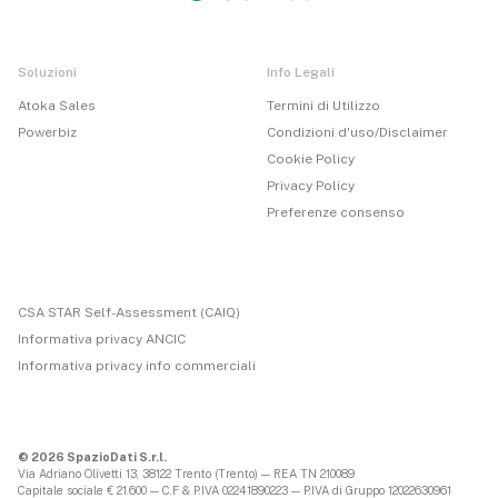
Soluzioni
Info Legali
Atoka Sales
Termini di Utilizzo
Powerbiz
Condizioni d'uso/Disclaimer
Cookie Policy
Privacy Policy
Preferenze consenso
CSA STAR Self-Assessment (CAIQ)
Informativa privacy ANCIC
Informativa privacy info commerciali
© 2026 SpazioDati S.r.l.
Via Adriano Olivetti 13, 38122 Trento (Trento) — REA TN 210089
Capitale sociale € 21.600 — C.F & P.IVA 02241890223 — P.IVA di Gruppo 12022630961