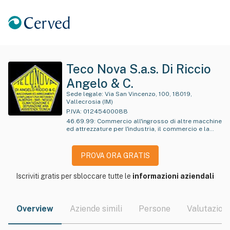
Teco Nova S.a.s. Di Riccio
Angelo & C.
Sede legale:
Via San Vincenzo, 100, 18019,
Vallecrosia (IM)
P.IVA:
01245400088
46.69.99
:
Commercio all'ingrosso di altre macchine
ed attrezzature per l'industria, il commercio e la
navigazione nca
PROVA ORA GRATIS
Iscriviti gratis per sbloccare tutte le
informazioni aziendali
Overview
Aziende simili
Persone
Valutazioni