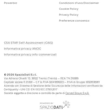
Powerbiz
Condizioni d'uso/Disclaimer
Cookie Policy
Privacy Policy
Preferenze consenso
CSA STAR Self-Assessment (CAIQ)
Informativa privacy ANCIC
Informativa privacy info commerciali
© 2026 SpazioDati S.r.l.
Via Adriano Olivetti 13, 38122 Trento (Trento) — REA TN 210089
Capitale sociale € 21.600 — C.F & P.IVA 02241890223 — P.IVA di Gruppo 12022630961
Azienda con Sistema di Gestione della Sicurezza delle Informazioni certificato da
Certiquality – UNI CEI EN ISO/IEC 27001:2017
Società soggetta a direzione e controllo da parte di
Cerved Group S.p.A.