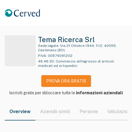
Tema Ricerca Srl
Sede legale:
Via 21 Ottobre 1944, 11/2, 40055,
Castenaso (BO)
P.IVA:
00674091202
46.46.30
:
Commercio all'ingrosso di articoli
medicali ed ortopedici
PROVA ORA GRATIS
Iscriviti gratis per sbloccare tutte le
informazioni aziendali
Overview
Aziende simili
Persone
Valutazioni