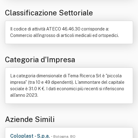
Importazione
Prodotto (economia)
Salute
Classificazione Settoriale
Settore primario
Tecnologia
Telematica
Il codice di attività ATECO 46.46.30 corrisponde a:
Commercio all'ingrosso di articoli medicali ed ortopedici.
Categoria d'Impresa
La categoria dimensionale di Tema Ricerca Srl è "piccola
impresa" (tra 10 e 49 dipendenti). L'ammontare del capitale
sociale è 31.0 K €. I dati economici più recenti si riferiscono
all'anno 2023.
Aziende Simili
Coloplast - S.p.a.
• Bologna, BO