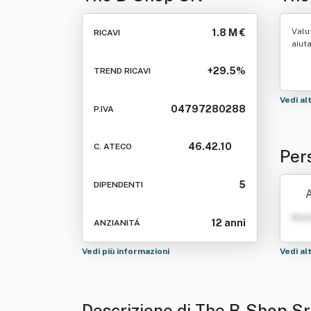
Valu
1.8 M €
RICAVI
aiut
+29.5%
TREND RICAVI
Vedi al
04797280288
P.IVA
46.42.10
C. ATECO
Per
5
DIPENDENTI
A
Nom
12 anni
ANZIANITÁ
Vedi più informazioni
Vedi al
Descrizione di The B-Shop Sr