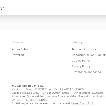
rl
?
Soluzioni
Info Legali
Atoka Sales
Termini di Utilizzo
Powerbiz
Condizioni d'uso/Discla
Cookie Policy
Privacy Policy
Preferenze consenso
© 2026 SpazioDati S.r.l.
Via Adriano Olivetti 13, 38122 Trento (Trento) — REA TN 210089
Capitale sociale € 21.600 — C.F & P.IVA 02241890223 — P.IVA di Gruppo 12022630961
Azienda con Sistema di Gestione della Sicurezza delle Informazioni certificato da
UNI CEI EN ISO/IEC 27001:2017
Società soggetta a direzione e controllo da parte di
Cerved Group S.p.A.