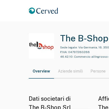
The B-Shop
Sede legale:
Via Germania, 16, 350
P.IVA:
04797280288
46.42.10
:
Commercio all'ingrosso d
Overview
Aziende simili
Persone
Dati societari di
Affi
The B-Shop Srl
The