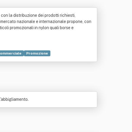
 la distribuzione dei prodotti richiesti,
l mercato nazionale e internazionale propone, con
rticoli promozionali in nylon quali borse e
 commerciale
Promozione
stria
Logo
Salute
Simbolo
l'abbigliamento.