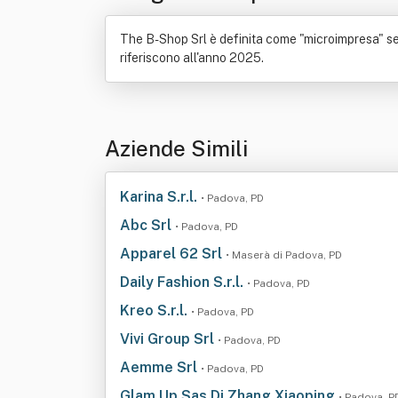
The B-Shop Srl è definita come "microimpresa" seco
riferiscono all'anno 2025.
Aziende Simili
Karina S.r.l.
• Padova, PD
Abc Srl
• Padova, PD
Apparel 62 Srl
• Maserà di Padova, PD
Daily Fashion S.r.l.
• Padova, PD
Kreo S.r.l.
• Padova, PD
Vivi Group Srl
• Padova, PD
Aemme Srl
• Padova, PD
Glam Up Sas Di Zhang Xiaoping
• Padova, P