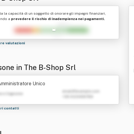
ta la capacità di un soggetto di onorare gli impegni finanziari,
ando a
prevedere il rischio di inadempienza nei pagamenti.
tre valutazioni
sone in The B-Shop Srl
mministratore Unico
emailATexample.com
e e Cognome
+39 0123456789
tri contatti
l