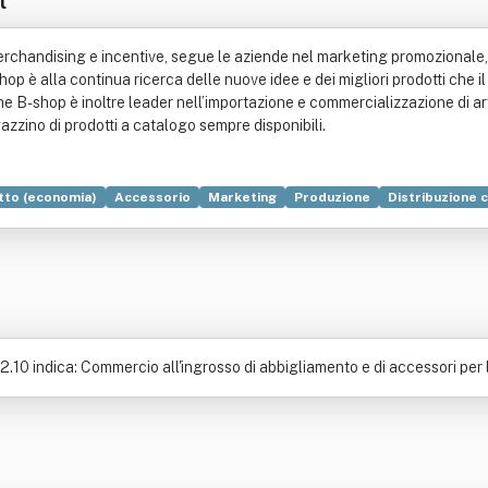
handising e incentive, segue le aziende nel marketing promozionale, con
 è alla continua ricerca delle nuove idee e dei migliori prodotti che i
o. The B-shop è inoltre leader nell’importazione e commercializzazione di a
azzino di prodotti a catalogo sempre disponibili.
tto (economia)
Accessorio
Marketing
Produzione
Distribuzione
one
Legge
Standard
Ceramica
Commercio
Importazione
Indu
ediazione finanziaria
Vendita al dettaglio
.10 indica: Commercio all'ingrosso di abbigliamento e di accessori per 