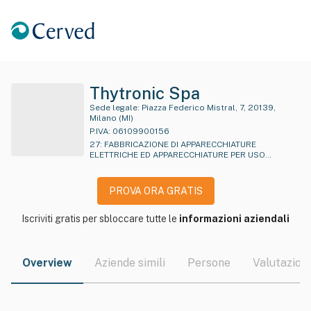
Thytronic Spa
Sede legale:
Piazza Federico Mistral, 7, 20139,
Milano (MI)
P.IVA:
06109900156
27
:
FABBRICAZIONE DI APPARECCHIATURE
ELETTRICHE ED APPARECCHIATURE PER USO
DOMESTICO NON ELETTRICHE
PROVA ORA GRATIS
Iscriviti gratis per sbloccare tutte le
informazioni aziendali
Overview
Aziende simili
Persone
Valutazioni