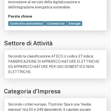
innovazione al servizio della digitalizzazione e
dell'integrazione energetica sostenibile.
Parole chiave
Controllo automatico
Commercio
Energia
Innovazione
Automazione
Digitalizzazione
Industria
Circuito elettrico
Norma giuridica
Elettronica
Settore di Attività
Sicurezza informatica
Rete elettrica
Tecnologia
Servizio
Bene immobile
Dato
Produzione
Rete di computer
Ricerca e sviluppo
Ricerca scientifica
Secondo la classificazione ATECO, il codice 27 indica:
FABBRICAZIONE DI APPARECCHIATURE ELETTRICHE
ED APPARECCHIATURE PER USO DOMESTICO NON
ELETTRICHE.
Categoria d'Impresa
Secondo i criteri europei, Thytronic Spa è una "media
impresa" (tra 50 e 249 dipendenti). Il capitale sociale