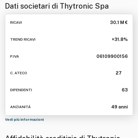
Dati societari di
Thytronic Spa
30.1 M €
RICAVI
+31.8%
TREND RICAVI
06109900156
P.IVA
27
C. ATECO
63
DIPENDENTI
49 anni
ANZIANITÁ
Vedi più informazioni