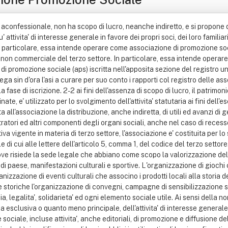
 aconfessionale, non ha scopo di lucro, neanche indiretto, e si propone di 
' attivita' di interesse generale in favore dei propri soci, dei loro familia
 particolare, essa intende operare come associazione di promozione socia
 non commerciale del terzo settore. In particolare, essa intende operare 
di promozione sociale (aps) iscritta nell'apposita sezione del registro u
a sin d'ora l'asi a curare per suo conto i rapporti col registro delle asso
la fase di iscrizione. 2-2 ai fini dell'assenza di scopo di lucro, il patrim
e, e' utilizzato per lo svolgimento dell'attivita' statutaria ai fini dell'e
etata all'associazione la distribuzione, anche indiretta, di utili ed avanzi
tratori ed altri componenti degli organi sociali, anche nel caso di recesso
iva vigente in materia di terzo settore, l'associazione e' costituita per 
ale di cui alle lettere dell'articolo 5, comma 1, del codice del terzo set
rio ove risiede la sede legale che abbiano come scopo la valorizzazione del
i paese, manifestazioni culturali e sportive. L'organizzazione di giochi c
ganizzazione di eventi culturali che associno i prodotti locali alla storia
 storiche l'organizzazione di convegni, campagne di sensibilizzazione su te
 legalita', solidarieta' ed ogni elemento sociale utile. Ai sensi della no
via esclusiva o quanto meno principale, dell'attivita' di interesse generale
sse sociale, incluse attivita', anche editoriali, di promozione e diffusione d