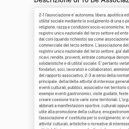
2-1 l'associazione e' autonoma, libera, apolitica ed
utilita' sociale mediante lo svolgimento di una o piu
religione, razza e condizioni socio-economiche. In
registro unico nazionale del terzo settore ed ente
dal coni (quando richiesto) sia come associazione 
commerciale del terzo settore. L'associazione deleg
registro unico nazionale del terzo settore, gia' dal
ricavi, rendite, proventi, entrate comunque denominat
solidaristiche e di utilita' sociale. E' pertanto vi
fondatori, soci, lavoratori e collaboratori, amminis
del rapporto associativo. 2-3 ai sensi della normat
principale, della/delle attivita' di interesse gener
eventi culturali, pubblici, associativi nel territo
esempio eventi gastronomici, visite guidate, feste d
creare coesione tra le varie zone territoriali. L'or
abbinati a manifestazioni sportive, culturali oppure
utile alla promozione della cultura, enogastronomia,
l'associazione e' costituita per lo svolgimento, in 
attivita' culturali, artistiche o ricreative di intere