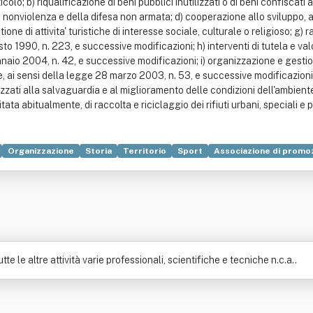
ticolo; b) riqualificazione di beni pubblici inutilizzati o di beni confiscati
lla nonviolenza e della difesa non armata; d) cooperazione allo sviluppo, 
ne di attivita' turistiche di interesse sociale, culturale o religioso; g) 
to 1990, n. 223, e successive modificazioni; h) interventi di tutela e va
aio 2004, n. 42, e successive modificazioni; i) organizzazione e gestione 
ai sensi della legge 28 marzo 2003, n. 53, e successive modificazioni, no
alizzati alla salvaguardia e al miglioramento delle condizioni dell'ambient
itata abitualmente, di raccolta e riciclaggio dei rifiuti urbani, speciali e 
Organizzazione
Storia
Territorio
Sport
Associazione di promoz
e
Manifestazione
Patrimonio
Principio di legalità
Razza (categori
te le altre attività varie professionali, scientifiche e tecniche n.c.a..