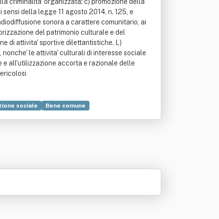
 alla criminalita' organizzata; c) promozione della
ai sensi della legge 11 agosto 2014, n. 125, e
radiodiffusione sonora a carattere comunitario, ai
lorizzazione del patrimonio culturale e del
di attivita' sportive dilettantistiche. L)
nche' le attivita' culturali di interesse sociale
e e all'utilizzazione accorta e razionale delle
pericolosi
ione sociale
Bene comune
zzazione umana)
Religione