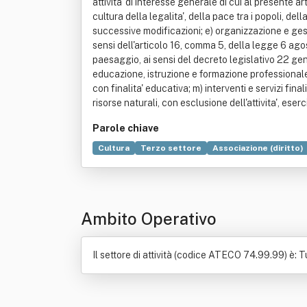
attivita' di interesse generale di cui al presente ar
cultura della legalita', della pace tra i popoli, de
successive modificazioni; e) organizzazione e gestio
sensi dell'articolo 16, comma 5, della legge 6 agos
paesaggio, ai sensi del decreto legislativo 22 genn
educazione, istruzione e formazione professionale, 
con finalita' educativa; m) interventi e servizi fin
risorse naturali, con esclusione dell'attivita', eserc
Parole chiave
Cultura
Terzo settore
Associazione (diritto)
Comitato olimpico nazionale italiano
Educazion
Riciclaggio dei rifiuti
Ambito Operativo
Il settore di attività (codice ATECO 74.99.99) è: Tut