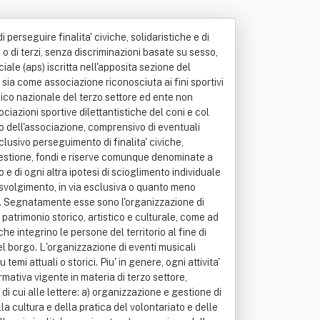
perseguire finalita' civiche, solidaristiche e di
ri o di terzi, senza discriminazioni basate su sesso,
le (aps) iscritta nell'apposita sezione del
sia come associazione riconosciuta ai fini sportivi
nico nazionale del terzo settore ed ente non
ciazioni sportive dilettantistiche del coni e col
onio dell'associazione, comprensivo di eventuali
sclusivo perseguimento di finalita' civiche,
 di gestione, fondi e riserve comunque denominate a
 e di ogni altra ipotesi di scioglimento individuale
lo svolgimento, in via esclusiva o quanto meno
tore. Segnatamente esse sono l'organizzazione di
 patrimonio storico, artistico e culturale, come ad
he integrino le persone del territorio al fine di
 del borgo. L'organizzazione di eventi musicali
mi attuali o storici. Piu' in genere, ogni attivita'
rmativa vigente in materia di terzo settore,
 di cui alle lettere: a) organizzazione e gestione di
ella cultura e della pratica del volontariato e delle