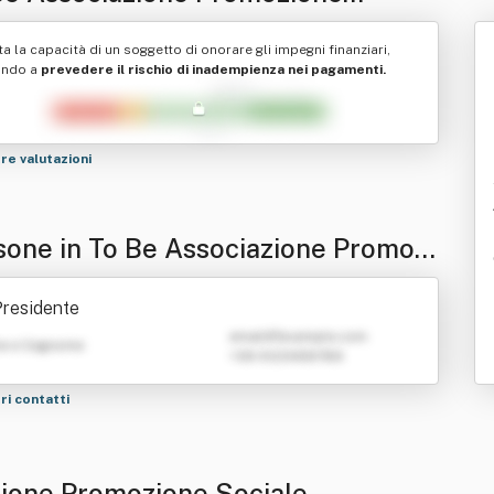
iale
ta la capacità di un soggetto di onorare gli impegni finanziari,
ando a
prevedere il rischio di inadempienza nei pagamenti.
tre valutazioni
sone in To Be Associazione Promozi
 Sociale
residente
emailATexample.com
e e Cognome
+39 0123456789
tri contatti
zione Promozione Sociale