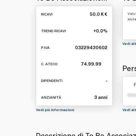
Promozione Sociale
Soc
Valu
50.0 K €
RICAVI
aiut
+0.0%
TREND RICAVI
Vedi al
03229430602
P.IVA
74.99.99
C. ATECO
Per
one
-
DIPENDENTI
P
Nom
3 anni
ANZIANITÁ
Vedi più informazioni
Vedi al
Descrizione di To Be Associa