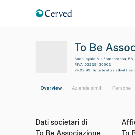
To Be Assoc
Sede legale:
Via Fontanarosa, 83, 
P.IVA:
03229430602
74.99.99
:
Tutte le altre attività va
Overview
Aziende simili
Persone
Dati societari di
Affi
To Be Associazione
To 