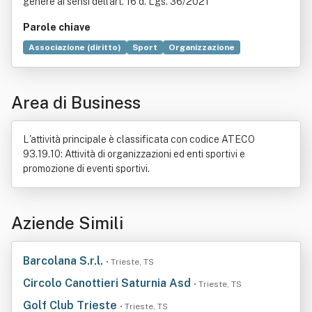
genere ai sensi dell'art. 16 d. Lgs. 36/2021
Parole chiave
Associazione (diritto)
Sport
Organizzazione
Dilettante
Federazione sportiva
Didattica
Capitale (economia)
Comitato olimpico nazionale italiano
Area di Business
Elezione
Integrazione (scienze sociali)
Politica
Rappresentanza
Sviluppo economico
L'attività principale è classificata con codice ATECO
93.19.10: Attività di organizzazioni ed enti sportivi e
promozione di eventi sportivi.
Aziende Simili
Barcolana S.r.l.
• Trieste, TS
Circolo Canottieri Saturnia Asd
• Trieste, TS
Golf Club Trieste
• Trieste, TS