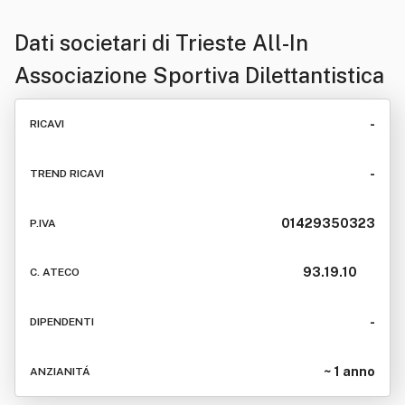
Dati societari di
Trieste All-In
Associazione Sportiva Dilettantistica
-
RICAVI
-
TREND RICAVI
01429350323
P.IVA
93.19.10
C. ATECO
-
DIPENDENTI
~ 1 anno
ANZIANITÁ