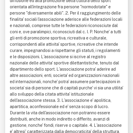
diffusione ed alla promozione della cultura dello sport
orientata all'integrazione fra persone "normodotate" e
persone "diversamente abili". 2. Per il raggiungimento delle
finalita' sociali l'associazione aderisce alle federazioni locali
e nazionali, comprese tutte le federazioni riconosciute dal
coni e, ove paralimpici, riconosciuti dal c. I. P. Nonche' a tutti
gli enti di promozione sportiva, ricreativa e culturale,
corrispondenti alle attivita' sportive, ricreative che intende
curare, impegnandosi a rispettarne gli statuti, i regolamenti
e le disposizioni. L'associazione si iscrive al registro
nazionale delle attivita' sportive dilettantistiche, tenuto dal
dipartimento dello sport. L'associazione potra' aderire ad
altre associazioni, enti, societa' ed organizzazioni nazionali
ed internazionali, nonche' potra' assumere partecipazioni in
societa' sia di persone che di capitali purche' vi sia una utilita'
allo sviluppo della citata attivita' istituzionale
dell'associazione stessa. 3. L'associazione e' apolitica,
apartitica, aconfessionale ed e' senza scopo di lucro.
Durante la vita dell'associazione non potranno essere
distribuiti, anche in modo indiretto o differito, avanzi di
gestione, nonche' fondi, riserve o capitale. 4. L'associazione
e' altresi' caratterizzata dalla democraticita' della struttura,