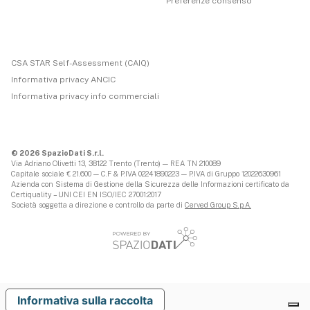
Preferenze consenso
CSA STAR Self-Assessment (CAIQ)
Informativa privacy ANCIC
Informativa privacy info commerciali
© 2026 SpazioDati S.r.l.
Via Adriano Olivetti 13, 38122 Trento (Trento) — REA TN 210089
Capitale sociale € 21.600 — C.F & P.IVA 02241890223 — P.IVA di Gruppo 12022630961
Azienda con Sistema di Gestione della Sicurezza delle Informazioni certificato da
Certiquality – UNI CEI EN ISO/IEC 27001:2017
Società soggetta a direzione e controllo da parte di
Cerved Group S.p.A.
Informativa sulla raccolta