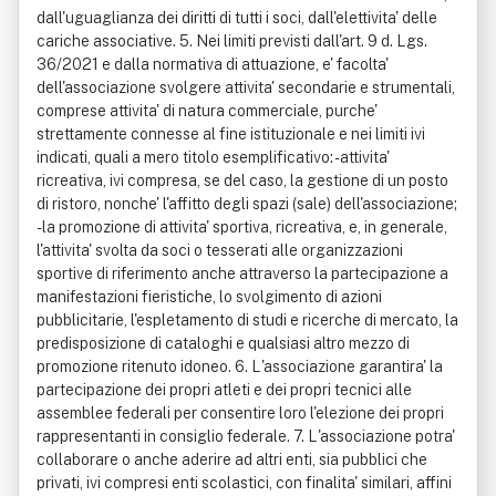
dall'uguaglianza dei diritti di tutti i soci, dall'elettivita' delle
cariche associative. 5. Nei limiti previsti dall'art. 9 d. Lgs.
36/2021 e dalla normativa di attuazione, e' facolta'
dell'associazione svolgere attivita' secondarie e strumentali,
comprese attivita' di natura commerciale, purche'
strettamente connesse al fine istituzionale e nei limiti ivi
indicati, quali a mero titolo esemplificativo: - attivita'
ricreativa, ivi compresa, se del caso, la gestione di un posto
di ristoro, nonche' l'affitto degli spazi (sale) dell'associazione;
- la promozione di attivita' sportiva, ricreativa, e, in generale,
l'attivita' svolta da soci o tesserati alle organizzazioni
sportive di riferimento anche attraverso la partecipazione a
manifestazioni fieristiche, lo svolgimento di azioni
pubblicitarie, l'espletamento di studi e ricerche di mercato, la
predisposizione di cataloghi e qualsiasi altro mezzo di
promozione ritenuto idoneo. 6. L'associazione garantira' la
partecipazione dei propri atleti e dei propri tecnici alle
assemblee federali per consentire loro l'elezione dei propri
rappresentanti in consiglio federale. 7. L'associazione potra'
collaborare o anche aderire ad altri enti, sia pubblici che
privati, ivi compresi enti scolastici, con finalita' similari, affini