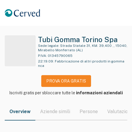
Tubi Gomma Torino Spa
Sede legale:
Strada Statale 31, KM. 39,400 ,, 15040,
Mirabello Monferrato (AL)
P.IVA:
01345790065
22.19.09
:
Fabbricazione di altri prodotti in gomma
nca
PROVA ORA GRATIS
Iscriviti gratis per sbloccare tutte le
informazioni aziendali
Overview
Aziende simili
Persone
Valutazioni