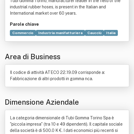
Tubi Gomma Torino, manufacturer leader in the field of the
industrial rubber hoses, is present in the Italian and
International market over 60 years.
Parole chiave
Commercio
Industria manifatturiera
Caucciù
Italia
Legge
Rivoluzione industriale
Innovazione
Industria
Natura
Gomma
Produzione
Area di Business
Il codice di attività ATECO 22.19.09 corrisponde a:
Fabbricazione di altri prodotti in gomma nca.
Dimensione Aziendale
La categoria dimensionale di Tubi Gomma Torino Spa è
"piccola impresa" (tra 10 e 49 dipendenti). Il capitale sociale
della società è di 500.0 K €. I dati economici più recenti si