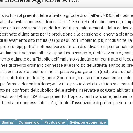
vo lo svolgimento delle attivita' agricole di cui all'art. 2135 del codice 
li ed attivita' connesse di cui all'art. 2135 co. 3 del codice civile. , comp
 e valorizzazione di prodotti ottenuti prevalentemente dalla coltivazion
i destinate all'impianto per la produzione e la cessione di energia elettr
 di allevamento sito in tula (ss) (di seguito: l'"impianto"); b) produzione,
i propri scopi, potra': - sottoscrivere contratti di coltivazione pluriennali 
investimenti necessari allo sviluppo, finanziamento, realizzazione e gesti
to ottimale ed affidabile dell'impianto; - stipulare un contratto di locaz
linee di credito ordinario connesse all'esercizio dell'attivita' agricola; -
bili sociali e/o la costituzione di qualsivoglia garanzia (reale e personale
e di istituti di credito in genere. Sono in ogni caso espressamente escluse 
nque forma e denominazione; - attivita' e prestazioni di assistenza e con
 nei confronti del pubblico delle attivita' riservate a soggetti abilitati all
febbraio 1989 n. 39; - il compimento di operazioni finanziarie, mobiliari 
d alle connesse attivita' agricole; - l'assunzione di partecipazioni in altre
Biogas
Commercio
Produzione
Sviluppo economico