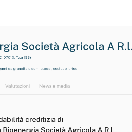
gia Società Agricola A R.l
NC, 07010, Tula (SS)
egumi da granella e semi oleosi, escluso il riso
Valutazioni
News e media
dabilità creditizia di
 Bioenergia Società Agricola A R.l.