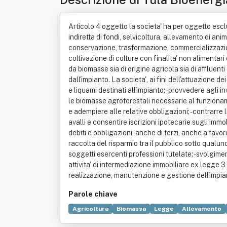
Articolo 4 oggetto la societa' ha per oggetto esclusi
indiretta di fondi, selvicoltura, allevamento di anima
conservazione, trasformazione, commercializzazione
coltivazione di colture con finalita' non alimentar
da biomasse sia di origine agricola sia di affluenti
dall'impianto. La societa', ai fini dell'attuazione de
e liquami destinati all'impianto; - provvedere agli 
le biomasse agroforestali necessarie al funzionamen
e adempiere alle relative obbligazioni; - contrarre 
avalli e consentire iscrizioni ipotecarie sugli immo
debiti e obbligazioni, anche di terzi, anche a favor
raccolta del risparmio tra il pubblico sotto qualu
soggetti esercenti professioni tutelate; - svolgimento
attivita' di intermediazione immobiliare ex legge 3 
realizzazione, manutenzione e gestione dell'impianto e
Parole chiave
Agricoltura
Biomassa
Legge
Allevamento