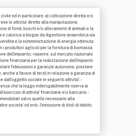
civile ed in particolare: a) coltivazione diretta e/o
rese le attivita' dirette alla manipolazione,
e di fondi, boschi e/o allevamenti di animali e la
ica e calorica a biogas da digestione anaerobica sia
 la vendita e la somministrazione di energia ottenuta
con i produttori agricoli per la fornitura di biomassa
one dell'impianto; - reperire, sul mercato nazionale
ione finanziaria per la realizzazione dell'impianto
 prestare fideiussioni e garanzie autonome, prestare
, anche a favore di terzi) in relazione a garanzia di
dall'oggetto sociale le seguenti attivita': -
sulenza che la legge inderogabilmente riserva ai
'esercizio di attivita' finanziarie e/o bancarie; -
o immobiliari salvo quelle necessarie alla
 societa' od enti; - l'emissione di titoli di debito.