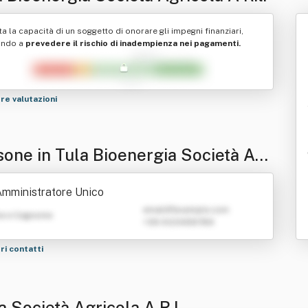
ta la capacità di un soggetto di onorare gli impegni finanziari,
ando a
prevedere il rischio di inadempienza nei pagamenti.
tre valutazioni
sone in Tula Bioenergia Società Agr
a A R.l.
mministratore Unico
emailATexample.com
e e Cognome
+39 0123456789
tri contatti
a Società Agricola A R.l.