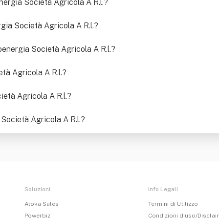
energia Società Agricola A R.l.
?
ia Società Agricola A R.l.
?
ioenergia Società Agricola A R.l.
?
tà Agricola A R.l.
?
ietà Agricola A R.l.
?
 Società Agricola A R.l.
?
Soluzioni
Info Legali
Atoka Sales
Termini di Utilizzo
Powerbiz
Condizioni d'uso/Discla