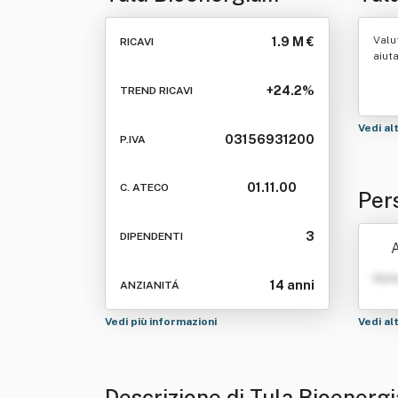
Società Agricola A R.l.
Valu
1.9 M €
RICAVI
aiut
+24.2%
TREND RICAVI
Vedi al
03156931200
P.IVA
01.11.00
C. ATECO
Per
icol
3
DIPENDENTI
A
Nom
14 anni
ANZIANITÁ
Vedi più informazioni
Vedi al
Descrizione di Tula Bioenergi