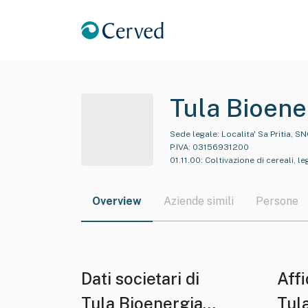
Tula Bioener
Sede legale:
Localita' Sa Pritia, S
P.IVA:
03156931200
01.11.00
:
Coltivazione di cereali, l
Overview
Aziende simili
Persone
Dati societari di
Affi
Tula Bioenergia
Tula