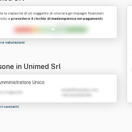
ta la capacità di un soggetto di onorare gli impegni finanziari,
ando a
prevedere il rischio di inadempienza nei pagamenti.
tre valutazioni
sone in Unimed Srl
mministratore Unico
emailATexample.com
e e Cognome
+39 0123456789
tri contatti