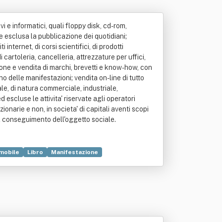
ivi e informatici, quali floppy disk, cd-rom,
ale esclusa la pubblicazione dei quotidiani;
i internet, di corsi scientifici, di prodotti
i cartoleria, cancelleria, attrezzature per uffici,
izione e vendita di marchi, brevetti e know-how, con
rno delle manifestazioni; vendita on-line di tutto
iale, di natura commerciale, industriale,
 escluse le attivita' riservate agli operatori
ionarie e non, in societa' di capitali aventi scopi
al conseguimento dell'oggetto sociale.
mobile
Libro
Manifestazione
nt
Know-how
Ricerca e sviluppo