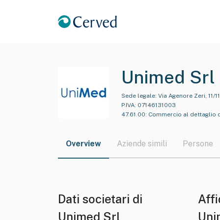
Unimed Srl
Sede legale:
Via Agenore Zeri, 11/1
P.IVA:
07146131003
47.61.00
:
Commercio al dettaglio di 
Overview
Aziende simili
Persone
Dati societari di
Affi
Unimed Srl
Uni