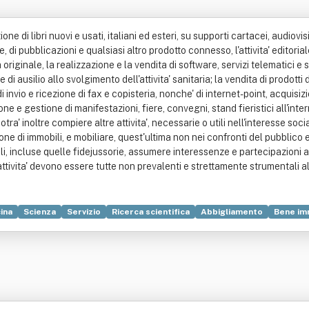
ne di libri nuovi e usati, italiani ed esteri, su supporti cartacei, audiovis
e, di pubblicazioni e qualsiasi altro prodotto connesso, l'attivita' editori
a originale, la realizzazione e la vendita di software, servizi telematici e sit
di ausilio allo svolgimento dell'attivita' sanitaria; la vendita di prodotti d
di invio e ricezione di fax e copisteria, nonche' di internet-point, acquis
one e gestione di manifestazioni, fiere, convegni, stand fieristici all'inte
tra' inoltre compiere altre attivita', necessarie o utili nell'interesse soc
e di immobili, e mobiliare, quest'ultima non nei confronti del pubblico ed
li, incluse quelle fidejussorie, assumere interessenze e partecipazioni az
ttivita' devono essere tutte non prevalenti e strettamente strumentali 
ina
Scienza
Servizio
Ricerca scientifica
Abbigliamento
Bene im
mia)
Brevetto
Compravendita
Floppy disk
Internet
Internet poi