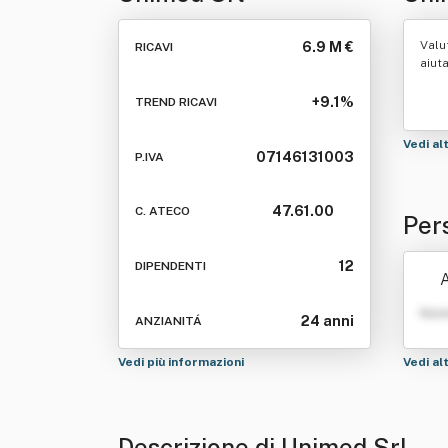
Valu
6.9 M €
RICAVI
aiut
+9.1%
TREND RICAVI
Vedi al
07146131003
P.IVA
47.61.00
C. ATECO
Per
12
DIPENDENTI
A
Nom
24 anni
ANZIANITÁ
Vedi più informazioni
Vedi al
Descrizione di Unimed Srl