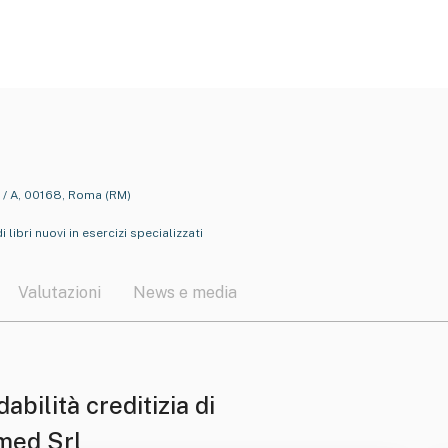
1 / A, 00168, Roma (RM)
libri nuovi in esercizi specializzati
Valutazioni
News e media
dabilità creditizia di
med Srl