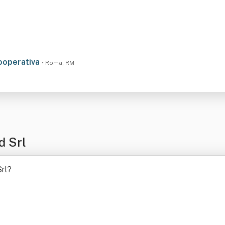
Cooperativa
• Roma, RM
d Srl
rl
?