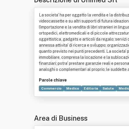
La societa' ha per oggetto la vendita e la distribuzio
videocassette e su altri supporti di futura ideazion
l'importazione e la vendita di libri stranieri in lingu
ortopedici, elettromedicali e di piccole attrezzature 
oggettistica, gadgets e articoli da regalo; servizi 
annessa attivita' di ricerca e sviluppo; organizzazi
quanto previsto nei punti precedenti. La societa' po
immobiliare, compresa la locazione e la sublocazion
finanziari; potra' prestare garanzie reali e persona
analoghi o complementari al proprio; le suddette a
Parole chiave
Commercio
Medico
Editoria
Salute
Medic
Premio Nobel per la medicina
Prodotto (econo
Società di capitali
Area di Business