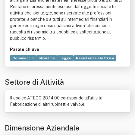
altra garanzia anche reale nell'interesse proprio e/o di terzi.
Restano espressamente escluse dall'oggetto sociale le
attivita' che, per legge, sono riservate alle professioni
protette, a banche o a tutti gli intermediari finanziari in
genere ed in ogni caso qualsiasi attivita' che comporti
raccolta di risparmio tra il pubblico o sollecitazione al
pubblico risparmio.
Parole chiave
Commercio
Idraulica
Legge
Resistenza elettrica
Industria
Progettazione
Termostato
Prodotto (economia)
Ricerca scientifica
Attrezzo
Settore di Attività
Valvola di sicurezza
Glocalizzazione
Distribuzione
Bene immobile
Esportazione
Importazione
Intermediario finanziario
Produzione
Sicurezza
Il codice ATECO 28.14.00 corrisponde all'attività:
Valvola (idraulica)
Fabbricazione di altri rubinetti e valvole.
Dimensione Aziendale