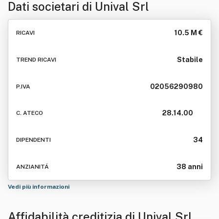
Dati societari di
Unival Srl
10.5 M €
RICAVI
Stabile
TREND RICAVI
02056290980
P.IVA
28.14.00
C. ATECO
34
DIPENDENTI
38 anni
ANZIANITÁ
Vedi più informazioni
Affidabilità creditizia di
Unival Srl