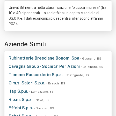
Unival Srl rientra nella classificazione "piccola impresa" (tra
10 e 49 dipendenti). La società ha un capitale sociale di
63.0 K €. I dati economici più recenti si riferiscono all'anno
2024.
Aziende Simili
Rubinetterie Bresciane Bonomi Spa
• Gussago, BS
Cavagna Group - Societa' Per Azioni
• Calcinato, BS
Tiemme Raccorderie S.p.a.
• Castegnato, BS
O.m.s. Saleri S.p.a.
• Brescia, BS
Itap S.p.a.
• Lumezzane, BS
R.b.m. S.p.a.
• Nave, BS
Effebi S.p.a.
• Bovezzo, BS