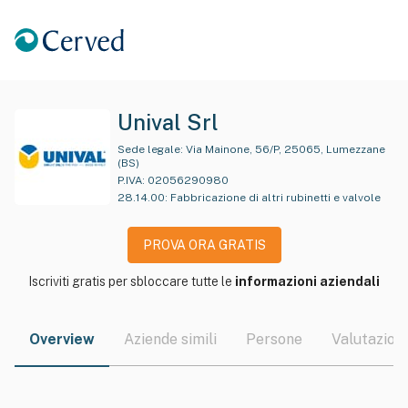
Unival Srl
Sede legale:
Via Mainone, 56/P, 25065, Lumezzane
(BS)
P.IVA:
02056290980
28.14.00
:
Fabbricazione di altri rubinetti e valvole
PROVA ORA GRATIS
Iscriviti gratis per sbloccare tutte le
informazioni aziendali
Overview
Aziende simili
Persone
Valutazioni