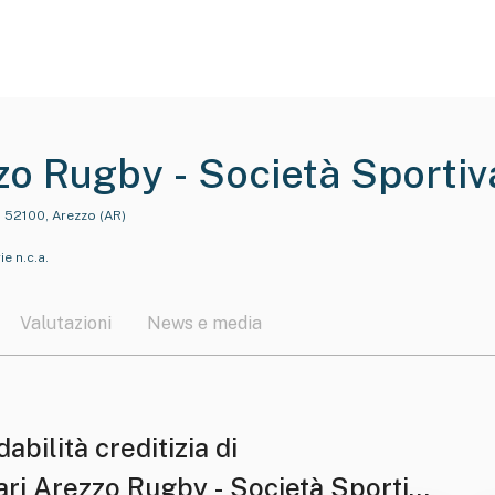
zo Rugby - Società Sportiva
lita' Limitata
, 52100, Arezzo (AR)
ie n.c.a.
Valutazioni
News e media
dabilità creditizia di
ari Arezzo Rugby - Società Sportiva