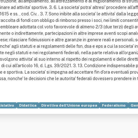
struzione, all'ampliamento, all'attrezzamento e al miglioramento di strutt
are ad attivita' sportive. 3. 6. La societa' potra' altresi' procedere all'aff
5 e ss. , cod. Civ. . 3. 7. Sono inibite alla societa' le attivita' dalla legge
 raccolta di fondi con obbligo di rimborso presso i soci, nei limiti consen
ssembleare adottata col voto favorevole di almeno 2/3 (due terzi) degli aven
tamente o indirettamente, partecipazioni in altre imprese aventi scopi ana
; rilasciare fideiussioni e altre garanzie in genere reali e personali, se 
he' agli statuti e ai regolamenti delle fsn, dsa e eps a cui la societa' in
negli statuti e nei regolamenti federali, nella parte relativa all'organizz
volgono attivita' al suo interno al rispetto dei regolamenti e delle dirett
di cui all'articolo 16, d. Lgs. 39/2021. 3. 13. Condizione indispensabile 
le e sportiva. La societa' si impegna ad accettare fin d'ora eventuali prov
a, nonche' le decisioni che le autorita' federali dovessero prendere in t
islativo
Didattica
Direttiva dell'Unione europea
Federalismo
Gen