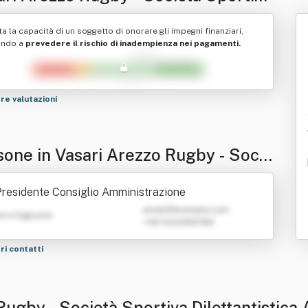
ttantistica A Respons Abilita'
ta la capacità di un soggetto di onorare gli impegni finanziari,
itata
ando a
prevedere il rischio di inadempienza nei pagamenti.
tre valutazioni
sone in Vasari Arezzo Rugby - Socie
portiva Dilettantistica A Respons A
residente Consiglio Amministrazione
ta' Limitata
emailATexample.com
e e Cognome
+39 0123456789
tri contatti
Rugby - Società Sportiva Dilettantistica 