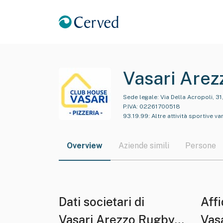
Vasari Arez
Respons Abi
Sede legale:
Via Della Acropoli, 31
P.IVA:
02261700518
93.19.99
:
Altre attività sportive var
Overview
Aziende simili
Persone
Dati societari di
Affi
Vasari Arezzo Rugby -
Vas