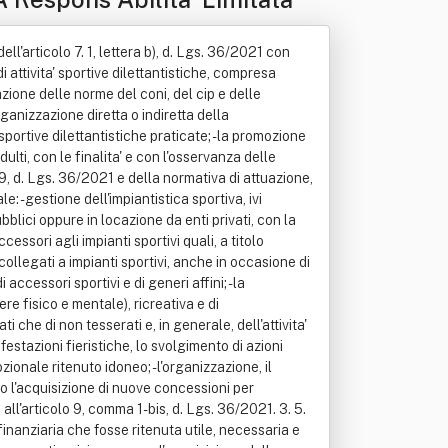
dell'articolo 7. 1, lettera b), d. Lgs. 36/2021 con
di attivita' sportive dilettantistiche, compresa
tazione delle norme del coni, del cip e delle
organizzazione diretta o indiretta della
 sportive dilettantistiche praticate; - la promozione
dulti, con le finalita' e con l'osservanza delle
colo 9, d. Lgs. 36/2021 e della normativa di attuazione,
: - gestione dell'impiantistica sportiva, ivi
bblici oppure in locazione da enti privati, con la
cessori agli impianti sportivi quali, a titolo
i collegati a impianti sportivi, anche in occasione di
accessori sportivi e di generi affini; - la
re fisico e mentale), ricreativa e di
 che di non tesserati e, in generale, dell'attivita'
estazioni fieristiche, lo svolgimento di azioni
ionale ritenuto idoneo; - l'organizzazione, il
rso l'acquisizione di nuove concessioni per
ui all'articolo 9, comma 1-bis, d. Lgs. 36/2021. 3. 5.
 finanziaria che fosse ritenuta utile, necessaria e