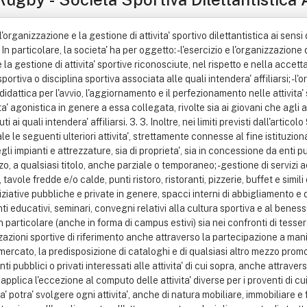
 l'organizzazione e la gestione di attivita' sportivo dilettantistica ai sensi 
In particolare, la societa' ha per oggetto: - l'esercizio e l'organizzazione 
 e la gestione di attivita' sportive riconosciute, nel rispetto e nella accet
ortiva o disciplina sportiva associata alle quali intendera' affiliarsi; - l'
' didattica per l'avvio, l'aggiornamento e il perfezionamento nelle attivita'
ita' agonistica in genere a essa collegata, rivolte sia ai giovani che agli a
i ai quali intendera' affiliarsi. 3. 3. Inoltre, nei limiti previsti dall'arti
le seguenti ulteriori attivita', strettamente connesse al fine istituzionale
 impianti e attrezzature, sia di proprieta', sia in concessione da enti pu
zzo, a qualsiasi titolo, anche parziale o temporaneo; - gestione di servizi ac
 tavole fredde e/o calde, punti ristoro, ristoranti, pizzerie, buffet e simil
iziative pubbliche e private in genere, spacci interni di abbigliamento e di 
ti educativi, seminari, convegni relativi alla cultura sportiva e al benesse
particolare (anche in forma di campus estivi) sia nei confronti di tesserati
zzazioni sportive di riferimento anche attraverso la partecipazione a manif
 mercato, la predisposizione di cataloghi e di qualsiasi altro mezzo promoz
i pubblici o privati interessati alle attivita' di cui sopra, anche attrave
. Si applica l'eccezione al computo delle attivita' diverse per i proventi di c
a' potra' svolgere ogni attivita', anche di natura mobiliare, immobiliare e