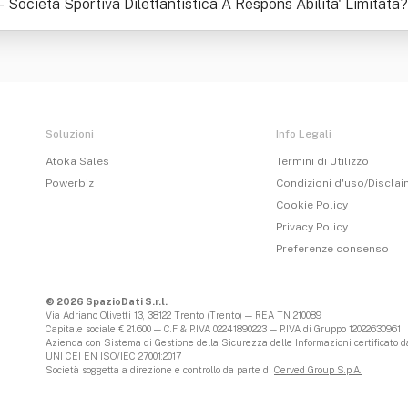
 - Società Sportiva Dilettantistica A Respons Abilita' Limitata
?
Soluzioni
Info Legali
Atoka Sales
Termini di Utilizzo
Powerbiz
Condizioni d'uso/Discla
Cookie Policy
Privacy Policy
Preferenze consenso
© 2026 SpazioDati S.r.l.
Via Adriano Olivetti 13, 38122 Trento (Trento) — REA TN 210089
Capitale sociale € 21.600 — C.F & P.IVA 02241890223 — P.IVA di Gruppo 12022630961
Azienda con Sistema di Gestione della Sicurezza delle Informazioni certificato da
UNI CEI EN ISO/IEC 27001:2017
Società soggetta a direzione e controllo da parte di
Cerved Group S.p.A.