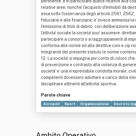
pertinente, e in particolare quelle relative alla co
relative aree, nonche' l'acquisto d'immobili da destin
essa sotto l'osservanza degli articoli 2561, 2562, 161
fiduciarie e alle finanziarie; e' invece ammessa la
l'emissione di titoli di debito, con deliberazione a
l'attivita' sociale la societa' puo' assumere, diret
partecipare a consorzi o a raggruppamenti di imprese
conforma alle norme ed alle direttive coni e cip nonc
integrante del presente statuto le norme contenute 
12. La societa' si impegna per conto di coloro che s
di prevenzione e contrasto alla violenza di genere 
societa' e' una irreprensibile condotta morale, civi
competenti dovessero adottare a carico della stess
disciplinare attinenti all'attivita' sportiva.
Parole chiave
Acropoli
Sport
Organizzazione
Decreto leg
Ambito Operativo