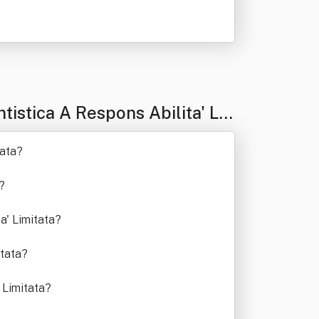
istica A Respons Abilita' Li
tata
?
?
a' Limitata
?
itata
?
 Limitata
?