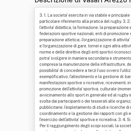
3. 1. La societa' esercita in via stabile e principale
particolare riferimento alla pratica del rugby. 3. 2. 
l'attivita' didattica, la formazione, la preparazione
federazioni sportive nazionali, enti di promozione sp
preparazione atletica; - l'organizzazione di attivita
e l'organizzazione di gare, tornei e ogni altra attiv
norme e delle direttive degli enti sportivi riconosciut
potra' svolgere in maniera secondaria e strumentale 
compresa la manutenzione delle infrastrutture, degli
possibilita' di concedere a terzi l'uso ovvero l'utili
esemplificativo, l'allestimento e la gestione di: bar,
manifestazioni sportive o ricreative, ricevimenti, in
promozione dell'attivita' sportiva, culturale (momen
avvicinamento allo sport in generale ed al rugby in 
svolta dai partecipanti o dei tesserati alle organi
pubblicitarie, l'espletamento di studi e ricerche di
coordinamento e la gestione dei rapporti con gli ent
l'esercizio dell'attivita' sportiva e ricreativa. 3. 4
Per il raggiungimento degli scopi sociali, la societ