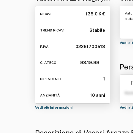
Società Sportiva
Dile
Valu
135.0 K €
RICAVI
Dilettantistica A
Lim
aiut
Respons Abilita'
Stabile
TREND RICAVI
Limitata
Vedi al
02261700518
P.IVA
93.19.99
C. ATECO
Per
tà S
1
DIPENDENTI
P
bili
Nom
10 anni
ANZIANITÁ
Vedi più informazioni
Vedi al
Descrizione di Vasari Arezzo 