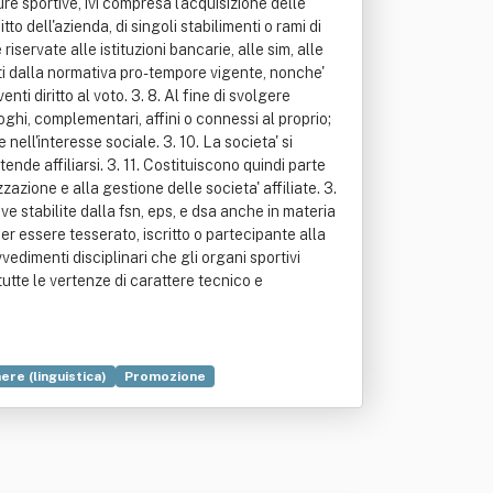
ure sportive, ivi compresa l'acquisizione delle
itto dell'azienda, di singoli stabilimenti o rami di
 riservate alle istituzioni bancarie, alle sim, alle
titi dalla normativa pro-tempore vigente, nonche'
ti diritto al voto. 3. 8. Al fine di svolgere
loghi, complementari, affini o connessi al proprio;
nell'interesse sociale. 3. 10. La societa' si
tende affiliarsi. 3. 11. Costituiscono quindi parte
azione e alla gestione delle societa' affiliate. 3.
ive stabilite dalla fsn, eps, e dsa anche in materia
per essere tesserato, iscritto o partecipante alla
vedimenti disciplinari che gli organi sportivi
utte le vertenze di carattere tecnico e
ere (linguistica)
Promozione