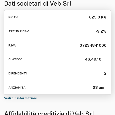
Dati societari di
Veb Srl
625.0 K €
RICAVI
-9.2%
TREND RICAVI
07234841000
P.IVA
46.49.10
C. ATECO
2
DIPENDENTI
23 anni
ANZIANITÁ
Vedi più informazioni
Affidabilità creditizia di
Veb Srl