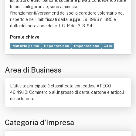
istituti di credito, banche, societa' e privati, concedendo tutte
le possibili garanzie; sono ammessi
finanziamenti/versamenti dei soci a carattere volontario nel
rispetto e nei limiti fissati dalla legge 1. 9. 1993 n. 385 e
dalla deliberazione del c. I. C. R del 3. 3. 94
Parole chiave
Materie prime
Esportazione
Importazione
Aria
Comitato internazionale della Croce Rossa
Commercio
Industria
Mare
Suolo
Tecnologia
Telemarketing
Area di Business
Trasporto
Volontariato
L'attività principale è classificata con codice ATECO
46.49.10: Commercio all'ingrosso di carta, cartone e articoli
di cartoleria.
Categoria d'Impresa