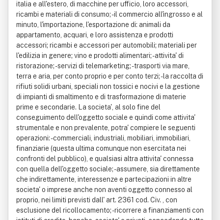
italia e all'estero, di macchine per ufficio, loro accessori,
ricambi e materiali di consumo; - il commercio all'ingrosso e al
minuto, l'importazione, l'esportazione di: animali da
appartamento, acquari, e loro assistenza e prodotti
accessori; ricambi e accessori per automobili; materiali per
l'edilizia in genere; vino e prodotti alimentari; - attivita' di
ristorazione; - servizi di telemarketing; - trasporti via mare,
terra e aria, per conto proprio e per conto terzi; - la raccolta di
rifiuti solidi urbani, speciali non tossici e nocivi e la gestione
di impianti di smaltimento e di trasformazione di materie
prime e secondarie. La societa', al solo fine del
conseguimento dell'oggetto sociale e quindi come attivita'
strumentale e non prevalente, potra' compiere le seguenti
operazioni: - commerciali, industriali, mobiliari, immobiliari,
finanziarie (questa ultima comunque non esercitata nei
confronti del pubblico), e qualsiasi altra attivita' connessa
con quella dell'oggetto sociale; - assumere, sia direttamente
che indirettamente, interessenze e partecipazioni in altre
societa' o imprese anche non aventi oggetto connesso al
proprio, nei limiti previsti dall' art. 2361 cod. Civ. , con
esclusione del ricollocamento; - ricorrere a finanziamenti con