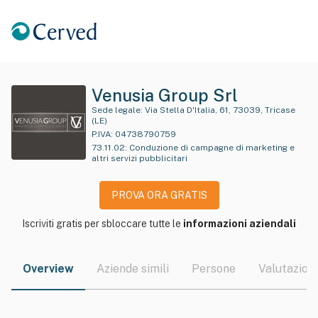
Venusia Group Srl
Sede legale:
Via Stella D'Italia, 61, 73039, Tricase
(LE)
P.IVA:
04738790759
73.11.02
:
Conduzione di campagne di marketing e
altri servizi pubblicitari
PROVA ORA GRATIS
Iscriviti gratis per sbloccare tutte le
informazioni aziendali
Overview
Aziende simili
Persone
Valutazioni