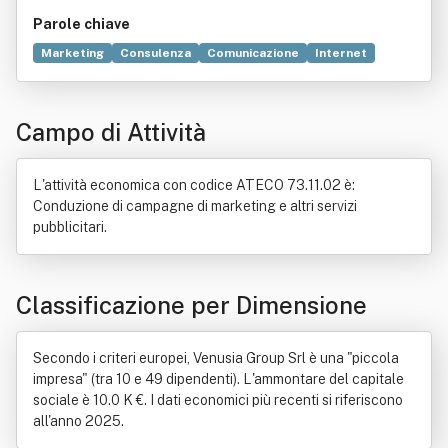
Parole chiave
Marketing
Consulenza
Comunicazione
Internet
Volantini
Legge
Televisione
Web marketing
Cinema
Pixel
Radio
Strategia
Commercio
Compravendita
Campo di Attività
Online
Fotografia
Galassia
Locazione
Norma giuridica
Pubblicità
Regioni d'Italia
Unione europea
Video
L'attività economica con codice ATECO 73.11.02 è:
Conduzione di campagne di marketing e altri servizi
pubblicitari.
Classificazione per Dimensione
Secondo i criteri europei, Venusia Group Srl è una "piccola
impresa" (tra 10 e 49 dipendenti). L'ammontare del capitale
sociale è 10.0 K €. I dati economici più recenti si riferiscono
all'anno 2025.