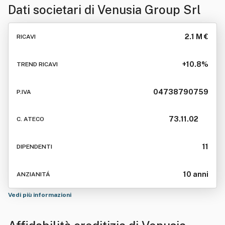
Dati societari di
Venusia Group Srl
2.1 M €
RICAVI
+10.8%
TREND RICAVI
04738790759
P.IVA
73.11.02
C. ATECO
11
DIPENDENTI
10 anni
ANZIANITÁ
Vedi più informazioni