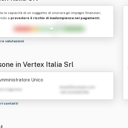
ta la capacità di un soggetto di onorare gli impegni finanziari,
ando a
prevedere il rischio di inadempienza nei pagamenti.
tre valutazioni
one in Vertex Italia Srl
mministratore Unico
emailATexample.com
e e Cognome
+39 0123456789
tri contatti
rl