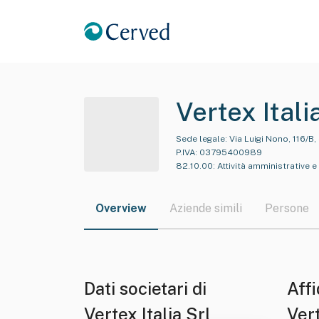
Vertex Itali
Sede legale:
Via Luigi Nono, 116/B,
P.IVA:
03795400989
82.10.00
:
Attività amministrative e
Overview
Aziende simili
Persone
Dati societari di
Affi
Vertex Italia Srl
Vert