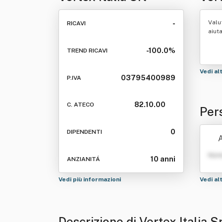
Valu
-
RICAVI
aiut
-100.0%
TREND RICAVI
Vedi al
03795400989
P.IVA
82.10.00
C. ATECO
Pers
0
DIPENDENTI
A
Nom
10 anni
ANZIANITÁ
Vedi più informazioni
Vedi al
Descrizione di Vertex Italia S