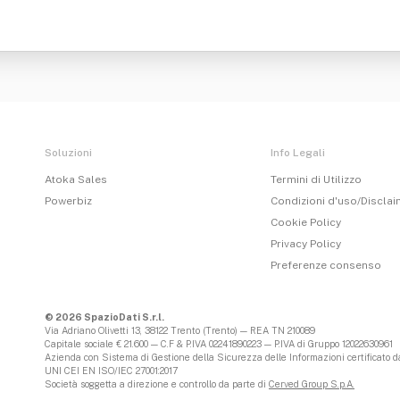
Soluzioni
Info Legali
Atoka Sales
Termini di Utilizzo
Powerbiz
Condizioni d'uso/Discla
Cookie Policy
Privacy Policy
Preferenze consenso
© 2026 SpazioDati S.r.l.
Via Adriano Olivetti 13, 38122 Trento (Trento) — REA TN 210089
Capitale sociale € 21.600 — C.F & P.IVA 02241890223 — P.IVA di Gruppo 12022630961
Azienda con Sistema di Gestione della Sicurezza delle Informazioni certificato da
UNI CEI EN ISO/IEC 27001:2017
Società soggetta a direzione e controllo da parte di
Cerved Group S.p.A.