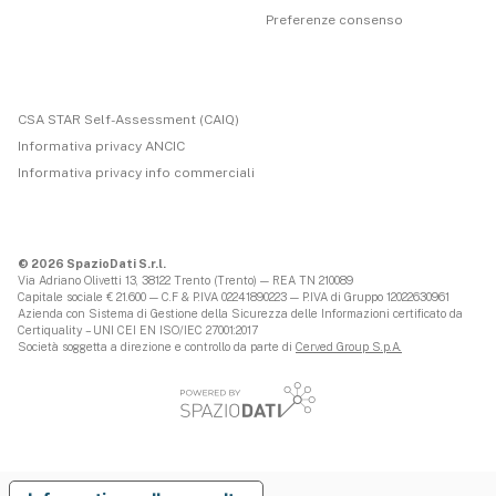
Preferenze consenso
CSA STAR Self-Assessment (CAIQ)
Informativa privacy ANCIC
Informativa privacy info commerciali
© 2026 SpazioDati S.r.l.
Via Adriano Olivetti 13, 38122 Trento (Trento) — REA TN 210089
Capitale sociale € 21.600 — C.F & P.IVA 02241890223 — P.IVA di Gruppo 12022630961
Azienda con Sistema di Gestione della Sicurezza delle Informazioni certificato da
Certiquality – UNI CEI EN ISO/IEC 27001:2017
Società soggetta a direzione e controllo da parte di
Cerved Group S.p.A.