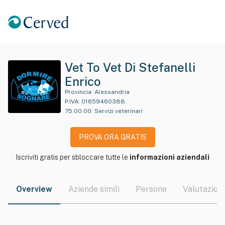
Vet To Vet Di Stefanelli
Enrico
Provincia:
Alessandria
P.IVA:
01659460388
75.00.00
:
Servizi veterinari
PROVA ORA GRATIS
Iscriviti gratis per sbloccare tutte le
informazioni aziendali
Overview
Aziende simili
Persone
Valutazioni