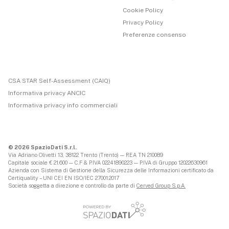
Cookie Policy
Privacy Policy
Preferenze consenso
CSA STAR Self-Assessment (CAIQ)
Informativa privacy ANCIC
Informativa privacy info commerciali
© 2026 SpazioDati S.r.l.
Via Adriano Olivetti 13, 38122 Trento (Trento) — REA TN 210089
Capitale sociale € 21.600 — C.F & P.IVA 02241890223 — P.IVA di Gruppo 12022630961
Azienda con Sistema di Gestione della Sicurezza delle Informazioni certificato da
Certiquality – UNI CEI EN ISO/IEC 27001:2017
Società soggetta a direzione e controllo da parte di
Cerved Group S.p.A.