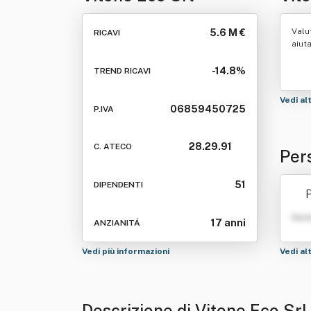
Valu
5.6 M €
RICAVI
aiut
-14.8%
TREND RICAVI
Vedi al
06859450725
P.IVA
28.29.91
C. ATECO
Per
51
DIPENDENTI
P
Nom
17 anni
ANZIANITÁ
Vedi più informazioni
Vedi al
Descrizione di Vitone Eco Srl