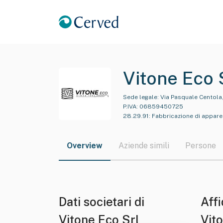
Vitone Eco 
Sede legale:
Via Pasquale Centola,
P.IVA:
06859450725
28.29.91
:
Fabbricazione di apparec
Overview
Aziende simili
Persone
Dati societari di
Affi
Vitone Eco Srl
Vit