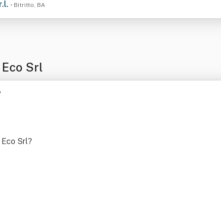
.l.
• Bitritto, BA
 Eco Srl
?
 Eco Srl
?