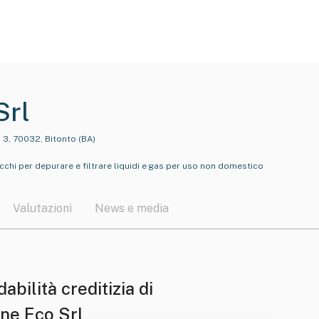
Srl
 3, 70032, Bitonto (BA)
chi per depurare e filtrare liquidi e gas per uso non domestico
Valutazioni
News e media
dabilità creditizia di
one Eco Srl