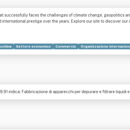
that successfully faces the challenges of climate change, geopolitics
d international prestige over the years. Explore our site to discover our
cchina
Settore economico
Commercio
Organizzazione internazion
Industria
Neve
Progettazione
Servizio
Società di intermediazion
.91 indica: Fabbricazione di apparecchi per depurare e filtrare liquidi 