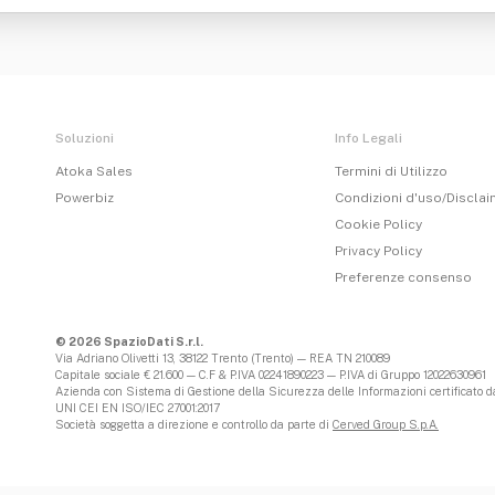
Soluzioni
Info Legali
Atoka Sales
Termini di Utilizzo
Powerbiz
Condizioni d'uso/Discla
Cookie Policy
Privacy Policy
Preferenze consenso
© 2026 SpazioDati S.r.l.
Via Adriano Olivetti 13, 38122 Trento (Trento) — REA TN 210089
Capitale sociale € 21.600 — C.F & P.IVA 02241890223 — P.IVA di Gruppo 12022630961
Azienda con Sistema di Gestione della Sicurezza delle Informazioni certificato da
UNI CEI EN ISO/IEC 27001:2017
Società soggetta a direzione e controllo da parte di
Cerved Group S.p.A.