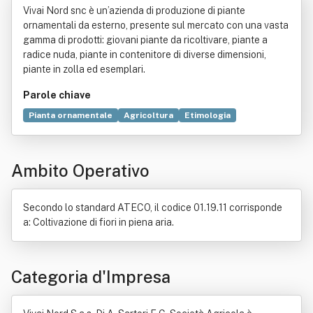
Vivai Nord snc è un’azienda di produzione di piante
ornamentali da esterno, presente sul mercato con una vasta
gamma di prodotti: giovani piante da ricoltivare, piante a
radice nuda, piante in contenitore di diverse dimensioni,
piante in zolla ed esemplari.
Parole chiave
Pianta ornamentale
Agricoltura
Etimologia
Azienda autonoma
Servizio
Talea
Radici
Agriturismo
Semi
Commercio
Allevamento
Ambito Operativo
Selvicoltura
Suolo
Secondo lo standard ATECO, il codice 01.19.11 corrisponde
a: Coltivazione di fiori in piena aria.
Categoria d'Impresa