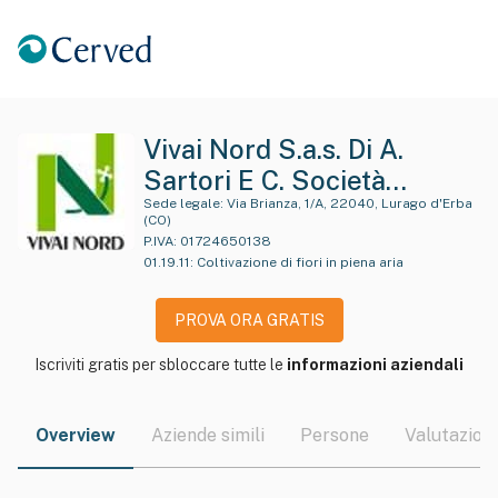
Vivai Nord S.a.s. Di A.
Sartori E C. Società
Agricola
Sede legale:
Via Brianza, 1/A, 22040, Lurago d'Erba
(CO)
P.IVA:
01724650138
01.19.11
:
Coltivazione di fiori in piena aria
PROVA ORA GRATIS
Iscriviti gratis per sbloccare tutte le
informazioni aziendali
Overview
Aziende simili
Persone
Valutazioni