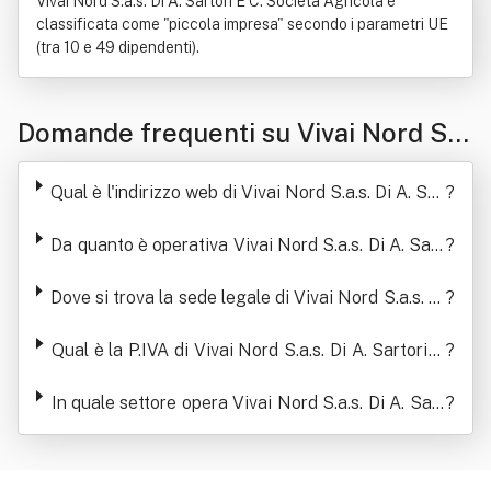
Vivai Nord S.a.s. Di A. Sartori E C. Società Agricola è
classificata come "piccola impresa" secondo i parametri UE
(tra 10 e 49 dipendenti).
Domande frequenti su Vivai Nord S.a.
s. Di A. Sartori E C. Società Agricola
Qual è l'indirizzo web di Vivai Nord S.a.s. Di A. Sar
?
tori E C. Società Agricola
Da quanto è operativa Vivai Nord S.a.s. Di A. Sart
?
ori E C. Società Agricola
Dove si trova la sede legale di Vivai Nord S.a.s. Di
?
A. Sartori E C. Società Agricola
Qual è la P.IVA di Vivai Nord S.a.s. Di A. Sartori E
?
C. Società Agricola
In quale settore opera Vivai Nord S.a.s. Di A. Sart
?
ori E C. Società Agricola