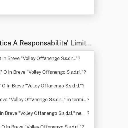
ica A Responsabilita' Limitat
 In Breve "Volley Offanengo S.s.d.r.l."
?
 O In Breve "Volley Offanengo S.s.d.r.l."
?
 O In Breve "Volley Offanengo S.s.d.r.l."
?
e "Volley Offanengo S.s.d.r.l." in termini
?
n Breve "Volley Offanengo S.s.d.r.l." negli
?
O In Breve "Volley Offanengo S.s.d.r.l."
?