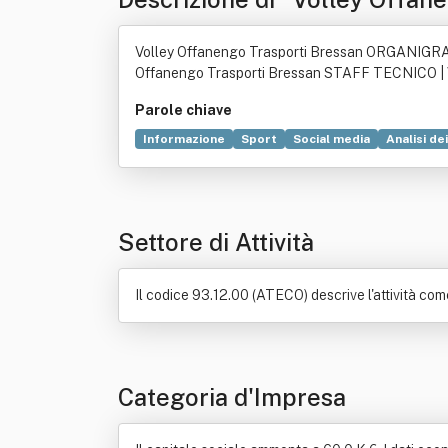
reve "Volley Offanengo S.s.d.r
Volley Offanengo Trasporti Bressan ORGANIGRAM
Offanengo Trasporti Bressan STAFF TECNICO | V
Parole chiave
Informazione
Sport
Social media
Analisi dei
Federazione Italiana Pallavolo
Cultura
Decret
Settore di Attività
Il codice 93.12.00 (ATECO) descrive l'attività come: 
Categoria d'Impresa