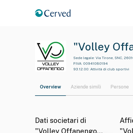
"Volley Off
Responsabil
Sede legale:
Via Tirone, SNC, 2601
P.IVA:
00941080194
S.s.d.r.l."
93.12.00
:
Attività di club sportivi
Overview
Aziende simili
Persone
Dati societari di
Affi
"Volley Offanengo
"Vo