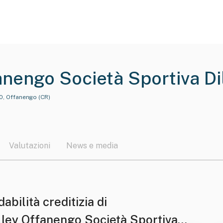
anengo Società Sportiva Dil
ita' Limitata" O In Breve "
0, Offanengo (CR)
Valutazioni
News e media
dabilità creditizia di
lley Offanengo Società Sportiva