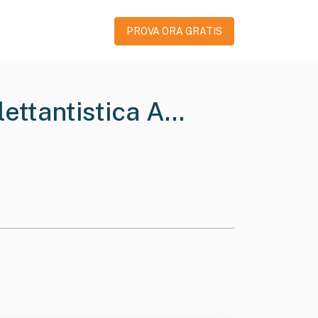
PROVA ORA GRATIS
ettantistica A
Volley Offanengo