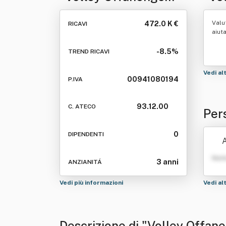
Società Sportiva
Dile
Valu
472.0 K €
RICAVI
Dilettantistica A
Lim
aiut
Responsabilita'
S.s.d
-8.5%
TREND RICAVI
Limitata" O In Breve
Vedi al
00941080194
P.IVA
"Volley Offanengo
S.s.d.r.l."
93.12.00
C. ATECO
Per
Spor
0
DIPENDENTI
A
a' L
Nom
3 anni
ANZIANITÁ
go S
Vedi più informazioni
Vedi al
Descrizione di "Volley Offane