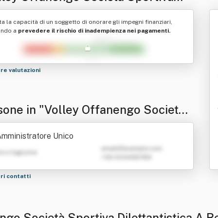
ttantistica A Responsabilita'
ta la capacità di un soggetto di onorare gli impegni finanziari,
itata" O In Breve "Volley Offanengo
ando a
prevedere il rischio di inadempienza nei pagamenti.
.r.l."
tre valutazioni
sone in "Volley Offanengo Società
tiva Dilettantistica A Responsabilit
mministratore Unico
imitata" O In Breve "Volley Offanen
emailATexample.com
e e Cognome
+39 0123456789
.s.d.r.l."
tri contatti
ngo Società Sportiva Dilettantistica A Re