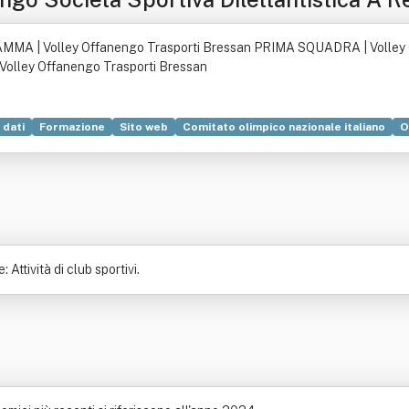
.l."
MA | Volley Offanengo Trasporti Bressan PRIMA SQUADRA | Volley Of
olley Offanengo Trasporti Bressan
 dati
Formazione
Sito web
Comitato olimpico nazionale italiano
O
o legislativo
Famiglia
Formazione professionale
Giovinezza
Orga
Attività di club sportivi.