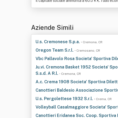
Il capitale sociale ammonta a 60.0 K €. I dati econ
Aziende Simili
U.s. Cremonese S.p.a.
• Cremona, CR
Oregon Team S.r.l.
• Cremosano, CR
Vbc Pallavolo Rosa Societa' Sportiva Dil
Ju.vi. Cremona Basket 1952 Societa' Spor
S.s.d. A R.l.
• Cremona, CR
A.c. Crema 1908 Societa' Sportiva Dilett
Canottieri Baldesio Associazione Sportiv
U.s. Pergolettese 1932 S.r.l.
• Crema, CR
Volleyball Casalmaggiore Societa' Sporti
Canottieri Eridanea Soc. Coop. Sportiva 