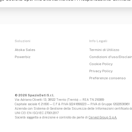
Soluzioni
Info Legali
Atoka Sales
Termini di Utilizzo
Powerbiz
Condizioni d'uso/Discla
Cookie Policy
Privacy Policy
Preferenze consenso
© 2026 SpazioDati S.r.l.
Via Adriano Olivetti 13, 38122 Trento (Trento) — REA TN 210089
Capitale sociale € 21.600 — C.F & P.IVA 02241890223 — P.IVA di Gruppo 12022630961
Azienda con Sistema di Gestione della Sicurezza delle Informazioni certificato da
UNI CEI EN ISO/IEC 27001:2017
Società soggetta a direzione e controllo da parte di
Cerved Group S.p.A.