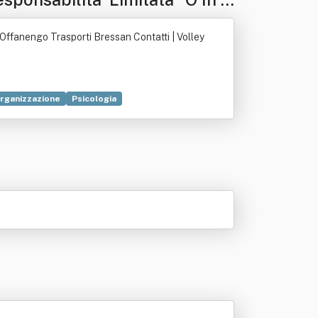
fanengo Trasporti Bressan Contatti | Volley
rganizzazione
Psicologia
nizzazione non a scopo di lucro
Pallavolo