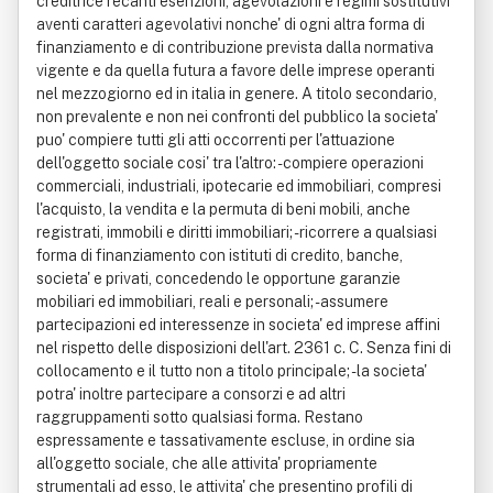
creditrice recanti esenzioni, agevolazioni e regimi sostitutivi
aventi caratteri agevolativi nonche' di ogni altra forma di
finanziamento e di contribuzione prevista dalla normativa
vigente e da quella futura a favore delle imprese operanti
nel mezzogiorno ed in italia in genere. A titolo secondario,
non prevalente e non nei confronti del pubblico la societa'
puo' compiere tutti gli atti occorrenti per l'attuazione
dell'oggetto sociale cosi' tra l'altro: - compiere operazioni
commerciali, industriali, ipotecarie ed immobiliari, compresi
l'acquisto, la vendita e la permuta di beni mobili, anche
registrati, immobili e diritti immobiliari; - ricorrere a qualsiasi
forma di finanziamento con istituti di credito, banche,
societa' e privati, concedendo le opportune garanzie
mobiliari ed immobiliari, reali e personali; - assumere
partecipazioni ed interessenze in societa' ed imprese affini
nel rispetto delle disposizioni dell'art. 2361 c. C. Senza fini di
collocamento e il tutto non a titolo principale; - la societa'
potra' inoltre partecipare a consorzi e ad altri
raggruppamenti sotto qualsiasi forma. Restano
espressamente e tassativamente escluse, in ordine sia
all'oggetto sociale, che alle attivita' propriamente
strumentali ad esso, le attivita' che presentino profili di