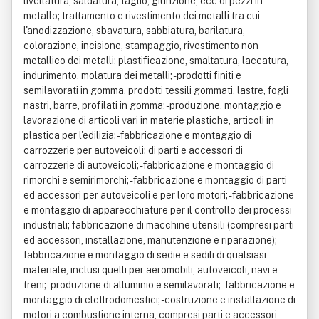
livellatura, saldatura, taglio, giunzione, ecc di pezzi in
metallo; trattamento e rivestimento dei metalli tra cui
l'anodizzazione, sbavatura, sabbiatura, barilatura,
colorazione, incisione, stampaggio, rivestimento non
metallico dei metalli: plastificazione, smaltatura, laccatura,
indurimento, molatura dei metalli; - prodotti finiti e
semilavorati in gomma, prodotti tessili gommati, lastre, fogli
nastri, barre, profilati in gomma; - produzione, montaggio e
lavorazione di articoli vari in materie plastiche, articoli in
plastica per l'edilizia; - fabbricazione e montaggio di
carrozzerie per autoveicoli; di parti e accessori di
carrozzerie di autoveicoli; - fabbricazione e montaggio di
rimorchi e semirimorchi; - fabbricazione e montaggio di parti
ed accessori per autoveicoli e per loro motori; - fabbricazione
e montaggio di apparecchiature per il controllo dei processi
industriali; fabbricazione di macchine utensili (compresi parti
ed accessori, installazione, manutenzione e riparazione); -
fabbricazione e montaggio di sedie e sedili di qualsiasi
materiale, inclusi quelli per aeromobili, autoveicoli, navi e
treni; - produzione di alluminio e semilavorati; - fabbricazione e
montaggio di elettrodomestici; - costruzione e installazione di
motori a combustione interna, compresi parti e accessori,