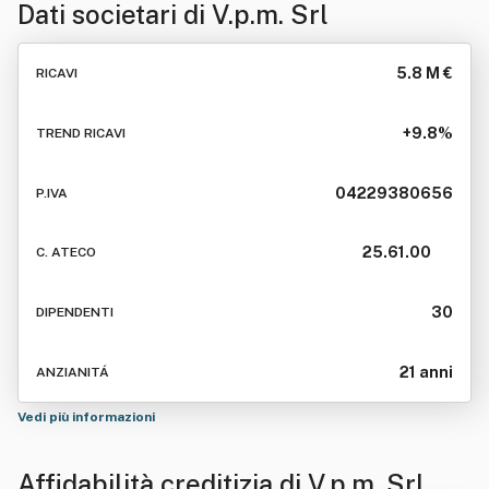
Dati societari di
V.p.m. Srl
5.8 M €
RICAVI
+9.8%
TREND RICAVI
04229380656
P.IVA
25.61.00
C. ATECO
30
DIPENDENTI
21 anni
ANZIANITÁ
Vedi più informazioni
Affidabilità creditizia di
V.p.m. Srl