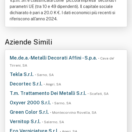
V.p.m. Srl è classificata come "piccola impresa" secondo i
parametri UE (tra 10 e 49 dipendenti). Il capitale sociale
dichiarato è pari a 20.0 K €. I dati economici più recenti si
riferiscono all'anno 2024.
Aziende Simili
Me.de.a.-Metalli Decorati Affini - S.p.a.
• Cava de'
Tirreni, SA
Tekla S.r.l.
• Sarno, SA
Decortec S.r.l.
• Angri, SA
T.m. Trattamento Dei Metalli S.r.l.
• Scafati, SA
Oxyver 2000 S.r.l.
• Sarno, SA
Green Color S.r.l.
• Montecorvino Rovella, SA
Vernitop S.r.l.
• Salerno, SA
Eco Verniciature S.r.l.
• Angri, SA