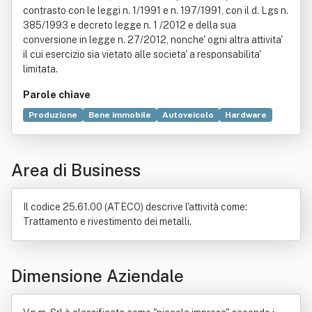
contrasto con le leggi n. 1/1991 e n. 197/1991, con il d. Lgs n.
385/1993 e decreto legge n. 1 /2012 e della sua
conversione in legge n. 27/2012, nonche' ogni altra attivita'
il cui esercizio sia vietato alle societa' a responsabilita'
limitata.
Parole chiave
Produzione
Bene immobile
Autoveicolo
Hardware
Processo di produzione industriale
Elettricità
Autocarro
Commercio
Elettrodomestico
Area di Business
Formazione
Industria
Materie plastiche
Motociclo
Organizzazione
Ricerca scientifica
Il codice 25.61.00 (ATECO) descrive l'attività come:
Trattamento e rivestimento dei metalli.
Dimensione Aziendale