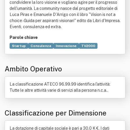
condividere la loro visione e vogliano agire per il progresso
dell'umanità. La community nasce dal progetto editoriale di
Luca Piras e Emanuele D'Arrigo con il libro "Vision is not a
choice - Guida per aspiranti visionari" edito da Libri d'Impresa.
Eventi, consulenza ed extra.
Parole chiave
Startup
Consulenza
Innovazione
TV2000
Lavoro agile
Problem solving
Sviluppo economico
Piccole e medie imprese
Servizio
Influenza sociale
Ambito Operativo
Compravendita
Produzione di energia elettrica
Piattaforma (informatica)
Distribuzione commerciale
Positivismo
Esternalità
Informatica
Bene immobile
La classificazione ATECO 96.99.99 identifica l'attività:
Commercio
Comunicazione
Locazione
Tutte le altre attività varie di servizi alla persona n.c.a..
Prodotto (economia)
Ricerca e sviluppo
Software
Classificazione per Dimensione
La dotazione di capitale sociale è pari a 30.0 K €. I dati