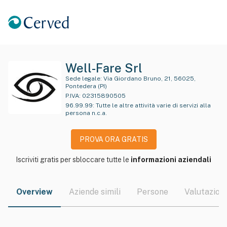
Well-Fare Srl
Sede legale:
Via Giordano Bruno, 21, 56025,
Pontedera (PI)
P.IVA:
02315890505
96.99.99
:
Tutte le altre attività varie di servizi alla
persona n.c.a.
PROVA ORA GRATIS
Iscriviti gratis per sbloccare tutte le
informazioni aziendali
Overview
Aziende simili
Persone
Valutazioni