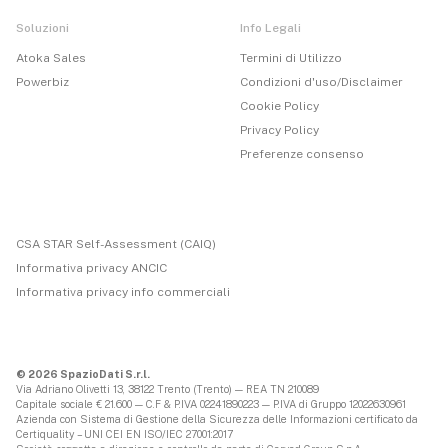
Soluzioni
Info Legali
Atoka Sales
Termini di Utilizzo
Powerbiz
Condizioni d'uso/Disclaimer
Cookie Policy
Privacy Policy
Preferenze consenso
CSA STAR Self-Assessment (CAIQ)
Informativa privacy ANCIC
Informativa privacy info commerciali
© 2026 SpazioDati S.r.l.
Via Adriano Olivetti 13, 38122 Trento (Trento) — REA TN 210089
Capitale sociale € 21.600 — C.F & P.IVA 02241890223 — P.IVA di Gruppo 12022630961
Azienda con Sistema di Gestione della Sicurezza delle Informazioni certificato da
Certiquality – UNI CEI EN ISO/IEC 27001:2017