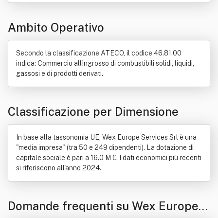
Prodotto (economia)
Amministratore delegato
Carta di credito
Industria
Italia
Servizio
Ambito Operativo
Settore immobiliare
Stazione di servizio
Trasporto
Secondo la classificazione ATECO, il codice 46.81.00
indica: Commercio all'ingrosso di combustibili solidi, liquidi,
gassosi e di prodotti derivati.
Classificazione per Dimensione
In base alla tassonomia UE, Wex Europe Services Srl è una
"media impresa" (tra 50 e 249 dipendenti). La dotazione di
capitale sociale è pari a 16.0 M €. I dati economici più recenti
si riferiscono all'anno 2024.
Domande frequenti su Wex Europe S