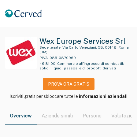
Wex Europe Services Srl
Sede legale:
Via Carlo Veneziani, 58, 00148, Roma
(RM)
P.IVA:
08510870960
46.81.00
:
Commercio all'ingrosso di combustibili
solidi, liquidi, gassosi e di prodotti derivati
PROVA ORA GRATIS
Iscriviti gratis per sbloccare tutte le
informazioni aziendali
Overview
Aziende simili
Persone
Valutazioni