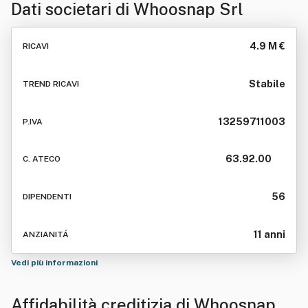
Dati societari di
Whoosnap Srl
4.9 M €
RICAVI
Stabile
TREND RICAVI
13259711003
P.IVA
63.92.00
C. ATECO
56
DIPENDENTI
11 anni
ANZIANITÁ
Vedi più informazioni
Affidabilità creditizia di
Whoosnap