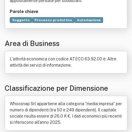
appositamente pensate per soddisfarli.
Parole chiave
Soggetto
Processo produttivo
Automazione
Innovazione
Demo
Servizio
Assicurazione
Informazione
Ricerca scientifica
Pubblicità
Area di Business
Commercio
Comunità virtuale
Consulenza
Organizzazione
Periodico
Promozione
Rivista
Soggetto di diritto
Valore (economia)
L'attività economica con codice ATECO 63.92.00 è: Altre
attività dei servizi di informazione.
Classificazione per Dimensione
Whoosnap Srl appartiene alla categoria "media impresa" per
numero di dipendenti (tra 50 e 249 dipendenti). Il capitale
sociale risulta essere di 26.0 K €. I dati economici più recenti
si riferiscono all'anno 2025.