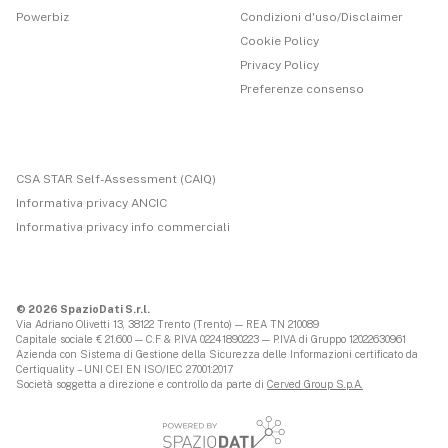
Powerbiz
Condizioni d'uso/Disclaimer
Cookie Policy
Privacy Policy
Preferenze consenso
CSA STAR Self-Assessment (CAIQ)
Informativa privacy ANCIC
Informativa privacy info commerciali
© 2026 SpazioDati S.r.l.
Via Adriano Olivetti 13, 38122 Trento (Trento) — REA TN 210089
Capitale sociale € 21.600 — C.F & P.IVA 02241890223 — P.IVA di Gruppo 12022630961
Azienda con Sistema di Gestione della Sicurezza delle Informazioni certificato da
Certiquality – UNI CEI EN ISO/IEC 27001:2017
Società soggetta a direzione e controllo da parte di
Cerved Group S.p.A.