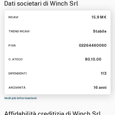
Dati societari di
Winch Srl
15.9 M €
RICAVI
Stabile
TREND RICAVI
02264460060
P.IVA
80.10.00
C. ATECO
113
DIPENDENTI
16 anni
ANZIANITÁ
Vedi più informazioni
Affidabilità creditizia di
Winch Srl