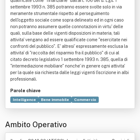
qualificate come "finanziarie" dall'art. 106 del d. Lgs. 1
settembre 1993 n. 385 potranno essere svolte solo in via
meramente strumentale rispetto al perseguimento
dell'oggetto sociale come sopra delineato ed in ogni caso
non potranno assumere quelle connotazioni in virtu' delle
quali, sulla base delle vigenti disposizioni in materia, tali
attivita' vengano ad essere qualificate come "esercitate nei
confronti del pubblico". E' altresi' espressamente esclusa la
attivita' di "raccolta del risparmio fra il pubblico" di cui al
citato decreto legislativo 1 settembre 1993 n. 385, quella di
"intermediazione mobiliare" nonche' in genere ogni attivita'
per la quale sia richiesta dalle leggi vigenti l'iscrizione in albi
professionali.
Parole chiave
Intelligence
Bene immobile
Commercio
Commissione (contratto)
Contratto di agenzia
Formazione
Legge
Mandato
Rappresentanza
Ambito Operativo
Sicurezza