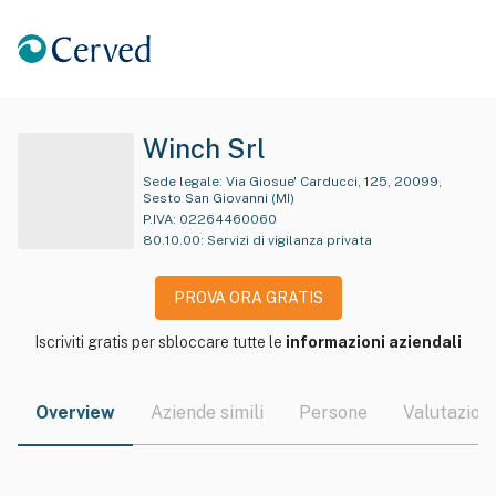
Winch Srl
Sede legale:
Via Giosue' Carducci, 125, 20099,
Sesto San Giovanni (MI)
P.IVA:
02264460060
80.10.00
:
Servizi di vigilanza privata
PROVA ORA GRATIS
Iscriviti gratis per sbloccare tutte le
informazioni aziendali
Overview
Aziende simili
Persone
Valutazioni