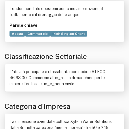
s Italia Srl
Leader mondiale di sistemi per la movimentazione, il
trattamento e il drenaggio delle acque.
Parole chiave
Acqua
Commercio
Irish Singles Chart
Capitale sociale
Impianto industriale
Tecnologia
Progettazione
Macchina
Liquido
Gestione dei rifiuti
Classificazione Settoriale
Distribuzione commerciale
Idraulica
Marketing
Prodotto (economia)
Produzione
Rete di computer
Strumento di misura
Trasporto
L'attività principale è classificata con codice ATECO
46.63.00: Commercio all'ingrosso di macchine per le
miniere, l'edilizia e l'ingegneria civile.
Categoria d'Impresa
La dimensione aziendale colloca Xylem Water Solutions
Italia Srl nella categoria "media impresa" (tra 50 e 249