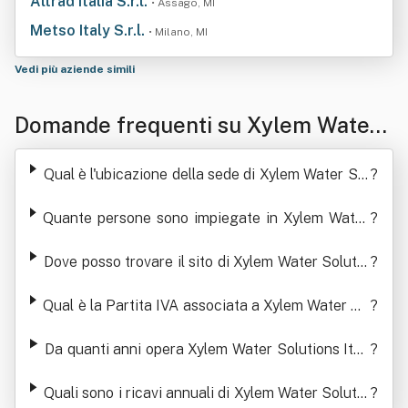
Altrad Italia S.r.l.
• Assago, MI
Metso Italy S.r.l.
• Milano, MI
Vedi più aziende simili
Domande frequenti su Xylem Water
Solutions Italia Srl
Qual è l'ubicazione della sede di Xylem Water Sol
?
utions Italia Srl
Quante persone sono impiegate in Xylem Water
?
Solutions Italia Srl
Dove posso trovare il sito di Xylem Water Solutio
?
ns Italia Srl
Qual è la Partita IVA associata a Xylem Water So
?
lutions Italia Srl
Da quanti anni opera Xylem Water Solutions Itali
?
a Srl
Quali sono i ricavi annuali di Xylem Water Solutio
?