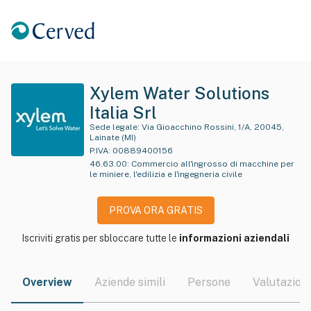
Xylem Water Solutions
Italia Srl
Sede legale:
Via Gioacchino Rossini, 1/A, 20045,
Lainate (MI)
P.IVA:
00889400156
46.63.00
:
Commercio all'ingrosso di macchine per
le miniere, l'edilizia e l'ingegneria civile
PROVA ORA GRATIS
Iscriviti gratis per sbloccare tutte le
informazioni aziendali
Overview
Aziende simili
Persone
Valutazioni