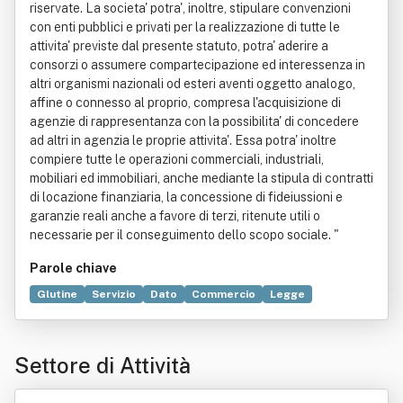
riservate. La societa' potra', inoltre, stipulare convenzioni
con enti pubblici e privati per la realizzazione di tutte le
attivita' previste dal presente statuto, potra' aderire a
consorzi o assumere compartecipazione ed interessenza in
altri organismi nazionali od esteri aventi oggetto analogo,
affine o connesso al proprio, compresa l'acquisizione di
agenzie di rappresentanza con la possibilita' di concedere
ad altri in agenzia le proprie attivita'. Essa potra' inoltre
compiere tutte le operazioni commerciali, industriali,
mobiliari ed immobiliari, anche mediante la stipula di contratti
di locazione finanziaria, la concessione di fideiussioni e
garanzie reali anche a favore di terzi, ritenute utili o
necessarie per il conseguimento dello scopo sociale. "
Parole chiave
Glutine
Servizio
Dato
Commercio
Legge
Contabilità
Elaborazione dati
Elettronica
Industria alimentare
Organizzazione
Produzione
Settore di Attività
Self-service