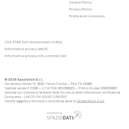
Cookie Policy
Privacy Policy
Preferenze consenso
CSA STAR Self-Assessment (CAIQ)
Informativa privacy ANCIC
Informativa privacy info commerciali
© 2026 SpazioDati S.r.l.
Via Adriano Olivetti 13, 38122 Trento (Trento) — REA TN 210089
Capitale sociale € 21.600 — C.F & P.IVA 02241890223 — P.IVA di Gruppo 12022630961
Azienda con Sistema di Gestione della Sicurezza delle Informazioni certificato da
Certiquality – UNI CEI EN ISO/IEC 27001:2017
Società soggetta a direzione e controllo da parte di
Cerved Group S.p.A.