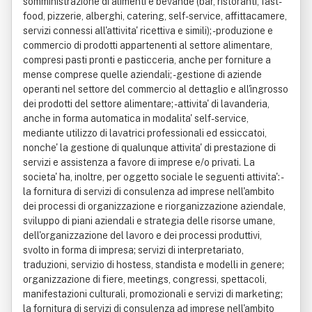
somministrazione di alimenti e bevande (bar, ristoranti, fast-
food, pizzerie, alberghi, catering, self-service, affittacamere,
servizi connessi all'attivita' ricettiva e simili); - produzione e
commercio di prodotti appartenenti al settore alimentare,
compresi pasti pronti e pasticceria, anche per forniture a
mense comprese quelle aziendali; - gestione di aziende
operanti nel settore del commercio al dettaglio e all'ingrosso
dei prodotti del settore alimentare; - attivita' di lavanderia,
anche in forma automatica in modalita' self-service,
mediante utilizzo di lavatrici professionali ed essiccatoi,
nonche' la gestione di qualunque attivita' di prestazione di
servizi e assistenza a favore di imprese e/o privati. La
societa' ha, inoltre, per oggetto sociale le seguenti attivita': -
la fornitura di servizi di consulenza ad imprese nell'ambito
dei processi di organizzazione e riorganizzazione aziendale,
sviluppo di piani aziendali e strategia delle risorse umane,
dell'organizzazione del lavoro e dei processi produttivi,
svolto in forma di impresa; servizi di interpretariato,
traduzioni, servizio di hostess, standista e modelli in genere;
organizzazione di fiere, meetings, congressi, spettacoli,
manifestazioni culturali, promozionali e servizi di marketing;
la fornitura di servizi di consulenza ad imprese nell'ambito