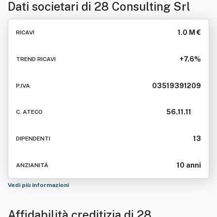
Dati societari di
28 Consulting Srl
1.0 M €
RICAVI
+7.6%
TREND RICAVI
03519391209
P.IVA
56.11.11
C. ATECO
13
DIPENDENTI
10 anni
ANZIANITÁ
Vedi più informazioni
Affidabilità creditizia di
28