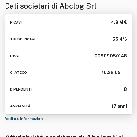
Dati societari di
Abclog Srl
4.9 M €
RICAVI
+55.4%
TREND RICAVI
00909050148
P.IVA
70.22.09
C. ATECO
8
DIPENDENTI
17 anni
ANZIANITÁ
Vedi più informazioni