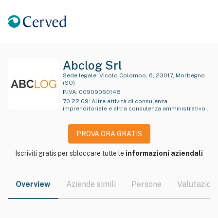
Abclog Srl
Sede legale:
Vicolo Colombo, 6, 23017, Morbegno
(SO)
P.IVA:
00909050148
70.22.09
:
Altre attività di consulenza
imprenditoriale e altra consulenza amministrativo-
gestionale e pianificazione aziendale
PROVA ORA GRATIS
Iscriviti gratis per sbloccare tutte le
informazioni aziendali
Overview
Aziende simili
Persone
Valutazioni