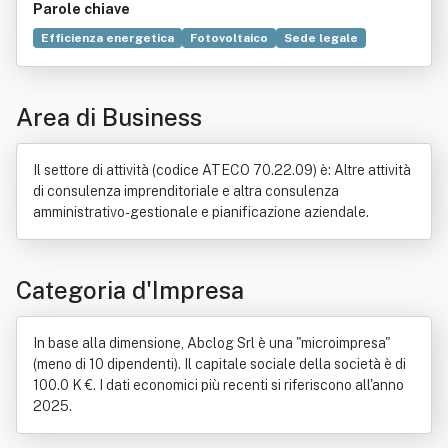
Parole chiave
Efficienza energetica
Fotovoltaico
Sede legale
Energia
JavaScript
Commercio
Servizio
Bene immobile
Assicurazione
Energy Service Company
Area di Business
Industria
Investimento
Risparmio energetico
Tecnologia
Turismo
Il settore di attività (codice ATECO 70.22.09) è: Altre attività
di consulenza imprenditoriale e altra consulenza
amministrativo-gestionale e pianificazione aziendale.
Categoria d'Impresa
In base alla dimensione, Abclog Srl è una "microimpresa"
(meno di 10 dipendenti). Il capitale sociale della società è di
100.0 K €. I dati economici più recenti si riferiscono all'anno
2025.