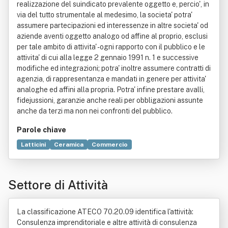
realizzazione del suindicato prevalente oggetto e, percio', in
via del tutto strumentale al medesimo, la societa' potra'
assumere partecipazioni ed interessenze in altre societa' od
aziende aventi oggetto analogo od affine al proprio, esclusi
per tale ambito di attivita' - ogni rapporto con il pubblico e le
attivita' di cui alla legge 2 gennaio 1991 n. 1 e successive
modifiche ed integrazioni; potra' inoltre assumere contratti di
agenzia, di rappresentanza e mandati in genere per attivita'
analoghe ed affini alla propria. Potra' infine prestare avalli,
fidejussioni, garanzie anche reali per obbligazioni assunte
anche da terzi ma non nei confronti del pubblico.
Parole chiave
Latticini
Ceramica
Commercio
Agenzia di rappresentanza
Distribuzione commerciale
Formaggio
Genere (linguistica)
Mandato
Musica
Settore di Attività
Vendita al dettaglio
La classificazione ATECO 70.20.09 identifica l'attività:
Consulenza imprenditoriale e altre attività di consulenza