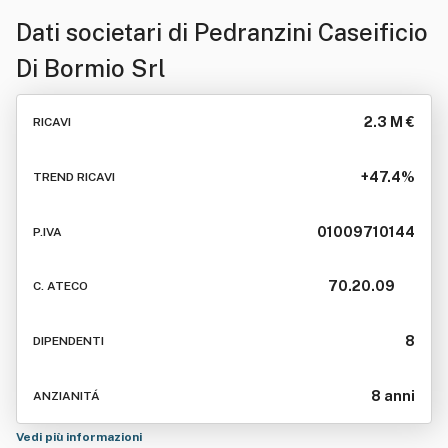
Dati societari di
Pedranzini Caseificio
Di Bormio Srl
2.3 M €
RICAVI
+47.4%
TREND RICAVI
01009710144
P.IVA
70.20.09
C. ATECO
8
DIPENDENTI
8 anni
ANZIANITÁ
Vedi più informazioni