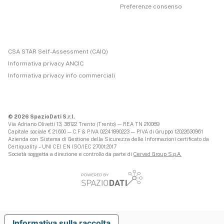
Preferenze consenso
CSA STAR Self-Assessment (CAIQ)
Informativa privacy ANCIC
Informativa privacy info commerciali
© 2026 SpazioDati S.r.l.
Via Adriano Olivetti 13, 38122 Trento (Trento) — REA TN 210089
Capitale sociale € 21.600 — C.F & P.IVA 02241890223 — P.IVA di Gruppo 12022630961
Azienda con Sistema di Gestione della Sicurezza delle Informazioni certificato da
Certiquality – UNI CEI EN ISO/IEC 27001:2017
Società soggetta a direzione e controllo da parte di
Cerved Group S.p.A.
Informativa sulla raccolta