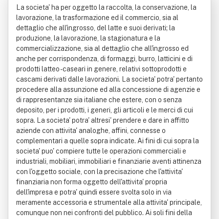
La societa' ha per oggetto la raccolta, la conservazione, la
lavorazione, la trasformazione ed il commercio, sia al
dettaglio che all'ingrosso, del latte e suoi derivati; la
produzione, la lavorazione, la stagionatura e la
commercializzazione, sia al dettaglio che all'ingrosso ed
anche per corrispondenza, di formaggi, burro, latticini e di
prodotti latteo - caseari in genere, relativi sottoprodotti e
cascami derivati dalle lavorazioni. La societa' potra' pertanto
procedere alla assunzione ed alla concessione di agenzie e
di rappresentanze sia italiane che estere, con o senza
deposito, per i prodotti, i generi, gli articoli e le merci di cui
sopra. La societa' potra' altresi' prendere e dare in affitto
aziende con attivita' analoghe, affini, connesse o
complementari a quelle sopra indicate. Ai fini di cui sopra la
societa' puo' compiere tutte le operazioni commerciali e
industriali, mobiliari, immobiliari e finanziarie aventi attinenza
con l'oggetto sociale, con la precisazione che l'attivita'
finanziaria non forma oggetto dell'attivita' propria
dell'impresa e potra' quindi essere svolta solo in via
meramente accessoria e strumentale alla attivita' principale,
comunque non nei confronti del pubblico. Ai soli fini della