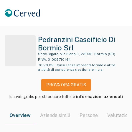
Pedranzini Caseificio Di
Bormio Srl
Sede legale:
Via Fieno, 1, 23032, Bormio (SO)
P.IVA:
01009710144
70.20.09
:
Consulenza imprenditoriale e altre
attività di consulenza gestionale n.c.a.
PROVA ORA GRATIS
Iscriviti gratis per sbloccare tutte le
informazioni aziendali
Overview
Aziende simili
Persone
Valutazioni