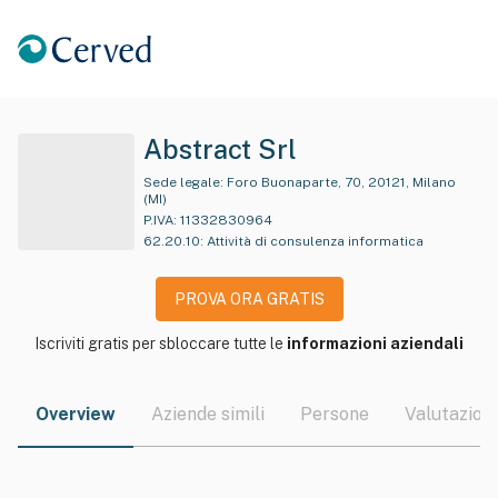
Abstract Srl
Sede legale:
Foro Buonaparte, 70, 20121, Milano
(MI)
P.IVA:
11332830964
62.20.10
:
Attività di consulenza informatica
PROVA ORA GRATIS
Iscriviti gratis per sbloccare tutte le
informazioni aziendali
Overview
Aziende simili
Persone
Valutazioni