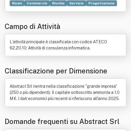
Ricavi
Commercio
Rischio
Servizio
Progettazione
Informatica
Compravendita
Consulenza
Industria
Organizzazione
Ricerca scientifica
Campo di Attività
Sistema informativo aziendale
Software
L'attività principale è classificata con codice ATECO
62.20.10: Attività di consulenza informatica.
Classificazione per Dimensione
Abstract Srl rientra nella classificazione "grande impresa"
(250 o più dipendenti). Il capitale sottoscritto ammonta a 1.0
M €. I dati economici più recenti si riferiscono all'anno 2025.
Domande frequenti su Abstract Srl