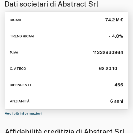
Dati societari di
Abstract Srl
74.2 M €
RICAVI
-14.8%
TREND RICAVI
11332830964
P.IVA
62.20.10
C. ATECO
456
DIPENDENTI
6 anni
ANZIANITÁ
Vedi più informazioni
Affidabilità creditizia di
Abstract Srl