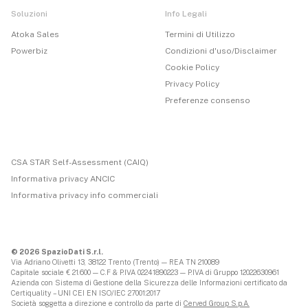
Soluzioni
Info Legali
Atoka Sales
Termini di Utilizzo
Powerbiz
Condizioni d'uso/Disclaimer
Cookie Policy
Privacy Policy
Preferenze consenso
CSA STAR Self-Assessment (CAIQ)
Informativa privacy ANCIC
Informativa privacy info commerciali
© 2026 SpazioDati S.r.l.
Via Adriano Olivetti 13, 38122 Trento (Trento) — REA TN 210089
Capitale sociale € 21.600 — C.F & P.IVA 02241890223 — P.IVA di Gruppo 12022630961
Azienda con Sistema di Gestione della Sicurezza delle Informazioni certificato da
Certiquality – UNI CEI EN ISO/IEC 27001:2017
Società soggetta a direzione e controllo da parte di
Cerved Group S.p.A.