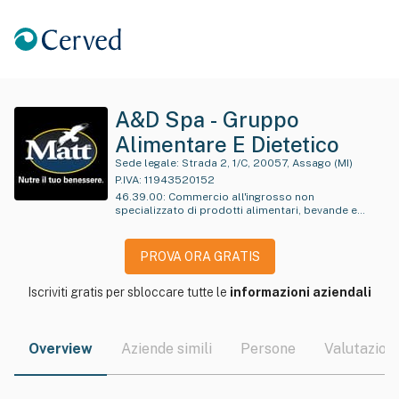
A&D Spa - Gruppo
Alimentare E Dietetico
Sede legale:
Strada 2, 1/C, 20057, Assago (MI)
P.IVA:
11943520152
46.39.00
:
Commercio all'ingrosso non
specializzato di prodotti alimentari, bevande e
tabacchi
PROVA ORA GRATIS
Iscriviti gratis per sbloccare tutte le
informazioni aziendali
Overview
Aziende simili
Persone
Valutazioni