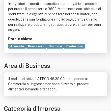
Integratori, alimenti e cosmetica, tre categorie di prodotti
per nutrire il benessere a 360°. Matt è nata con l’obiettivo di
soddisfare le esigenze di benessere nei consumatori, per
questo, dalla sua fondazione sino ad oggi, ci impegniamo
per realizzare prodotti efficaci, qualitativi e pensati per ogni
esigenza
Parole chiave
Alimento
Benessere
Cosmesi
Produzione
Commercio
Agente di commercio
Bene immobile
Dieta
Distribuzione commerciale
Esportazione
Area di Business
Farmaco
Importazione
Integratore alimentare
Presidio medico chirurgico
Settore immobiliare
Il codice di attività ATECO 46.39.00 corrisponde a:
Commercio all'ingrosso non specializzato di prodotti
alimentari, bevande e tabacchi.
Categoria d'Impresa