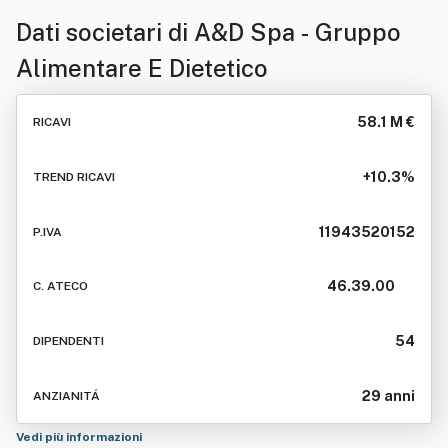
Dati societari di
A&D Spa - Gruppo
Alimentare E Dietetico
58.1 M €
RICAVI
+10.3%
TREND RICAVI
11943520152
P.IVA
46.39.00
C. ATECO
54
DIPENDENTI
29 anni
ANZIANITÁ
Vedi più informazioni