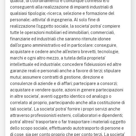
qualita', di coordinamento e comunque connessi e/o
conseguenti alla realizzazione di impianti industriali di
qualsiasi tipologia; - ricerca, selezione e formazione del
personale; - attivita' di ingegneria. Al solo fine di
realizzazione l'oggetto sociale, la societa' potra' compiere
tutte le operazioni mobiliari ed immobiliari, commerciali,
finanziarie ed industriali che saranno ritenute idonee
dall'organo amministrativo ed in particolare: conseguire,
acquistare e cedere anche all'estero brevetti, tecnologie,
marchi e ogni altro mezzo, a tutela della proprieta'
intellettuale ed industriale; concedere fideiussioni ed altre
garanzie reali e personali anche a favore di terzi; stipulare
mutui; assumere contratti di gestione, direzione e
consulenze di aziende e di affari; partecipare a consorzi;
acquistare e vendere quote, azioni in genere partecipazioni
in altre societa', aventi oggetto identico od analogo o
correlato al proprio, partecipando anche alla costituzione di
tali societa'. La societa' potra' fornire i propri servizi anche
attraverso professionisti esterni, collaboratori e dipendenti;
potra' altresi' trasportare o far trasportare i materiali oggetto
dello scopo sociale, effettuando autotrasporto di persone e
di cose, sia per conto proprio che per conto terzi. La societa'