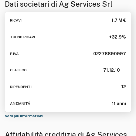
Dati societari di
Ag Services Srl
1.7 M €
RICAVI
+32.9%
TREND RICAVI
02278890997
P.IVA
71.12.10
C. ATECO
12
DIPENDENTI
11 anni
ANZIANITÁ
Vedi più informazioni
Affidabilità creditizia di
Ag Services