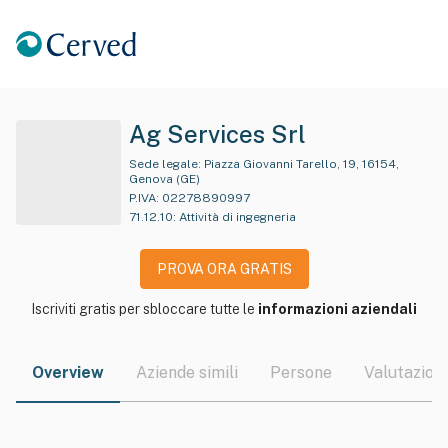
Ag Services Srl
Sede legale:
Piazza Giovanni Tarello, 19, 16154,
Genova (GE)
P.IVA:
02278890997
71.12.10
:
Attività di ingegneria
PROVA ORA GRATIS
Iscriviti gratis per sbloccare tutte le
informazioni aziendali
Overview
Aziende simili
Persone
Valutazioni