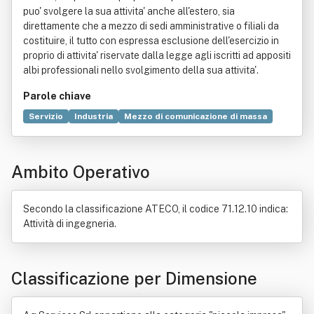
puo' svolgere la sua attivita' anche all'estero, sia
direttamente che a mezzo di sedi amministrative o filiali da
costituire, il tutto con espressa esclusione dell'esercizio in
proprio di attivita' riservate dalla legge agli iscritti ad appositi
albi professionali nello svolgimento della sua attivita'.
Parole chiave
Servizio
Industria
Mezzo di comunicazione di massa
Compravendita
Consorzio
Consulenza
Contratto
Direzione aziendale
Economia
Rapporto di lavoro
Ambito Operativo
Ricerca scientifica
Secondo la classificazione ATECO, il codice 71.12.10 indica:
Attività di ingegneria.
Classificazione per Dimensione