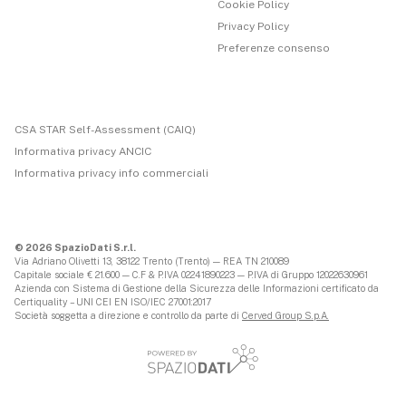
Cookie Policy
Privacy Policy
Preferenze consenso
CSA STAR Self-Assessment (CAIQ)
Informativa privacy ANCIC
Informativa privacy info commerciali
© 2026 SpazioDati S.r.l.
Via Adriano Olivetti 13, 38122 Trento (Trento) — REA TN 210089
Capitale sociale € 21.600 — C.F & P.IVA 02241890223 — P.IVA di Gruppo 12022630961
Azienda con Sistema di Gestione della Sicurezza delle Informazioni certificato da
Certiquality – UNI CEI EN ISO/IEC 27001:2017
Società soggetta a direzione e controllo da parte di
Cerved Group S.p.A.