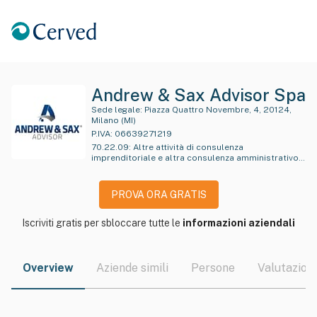
Andrew & Sax Advisor Spa
Sede legale:
Piazza Quattro Novembre, 4, 20124,
Milano (MI)
P.IVA:
06639271219
70.22.09
:
Altre attività di consulenza
imprenditoriale e altra consulenza amministrativo-
gestionale e pianificazione aziendale
PROVA ORA GRATIS
Iscriviti gratis per sbloccare tutte le
informazioni aziendali
Overview
Aziende simili
Persone
Valutazioni