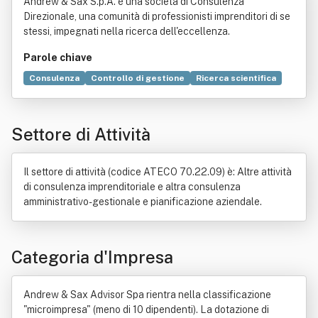
Andrew & Sax S.p.A. è una società di Consulenza
Direzionale, una comunità di professionisti imprenditori di se
stessi, impegnati nella ricerca dell'eccellenza.
Parole chiave
Consulenza
Controllo di gestione
Ricerca scientifica
Wellness
Legge
Media agency
Sicurezza
Dati
Pasticceria
Semaforo
Analisi di bilancio
Fisco
Settore di Attività
Decisione
Politica
Applicazioni
Cultura
Cloud computing
Russi
Retribuzione
Automazione
Autorizzazione (diritto)
Industria
Locazione
Il settore di attività (codice ATECO 70.22.09) è: Altre attività
Organizzazione
Pianificazione
Prezzo
Pubblicità
di consulenza imprenditoriale e altra consulenza
Settore immobiliare
amministrativo-gestionale e pianificazione aziendale.
Categoria d'Impresa
Andrew & Sax Advisor Spa rientra nella classificazione
"microimpresa" (meno di 10 dipendenti). La dotazione di