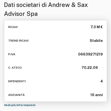
Dati societari di
Andrew & Sax
Advisor Spa
7.3 M €
RICAVI
Stabile
TREND RICAVI
06639271219
P.IVA
70.22.09
C. ATECO
4
DIPENDENTI
16 anni
ANZIANITÁ
Vedi più informazioni