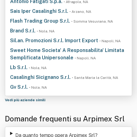
Antonio Fatigati S.p.a.
• Afragola, NA
Sais Iper Casalinghi S.r.l.
• Arzano, NA
Flash Trading Group S.r.l.
• Somma Vesuviana, NA
Brand S.r.l.
• Nola, NA
Sil.an. Promozioni S.r.l. Import Export
• Napoli, NA
Sweet Home Societa' A Responsabilita' Limitata
Semplificata Unipersonale
• Napoli, NA
Lb S.r.l.
• Nola, NA
Casalinghi Sicignano S.r.l.
• Santa Maria la Carità, NA
Gv S.r.l.
• Nola, NA
Vedi più aziende simili
Domande frequenti su Arpimex Srl
Da quanto tempo opera Arpimex Srl
?