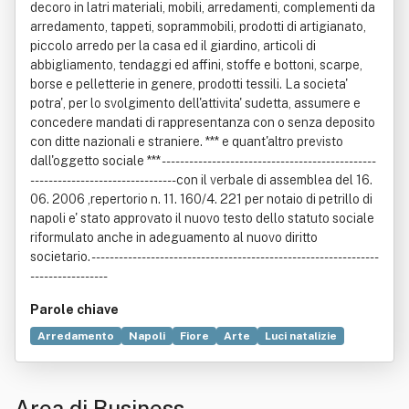
decoro in latri materiali, mobili, arredamenti, complementi da
arredamento, tappeti, soprammobili, prodotti di artigianato,
piccolo arredo per la casa ed il giardino, articoli di
abbigliamento, tendaggi ed affini, stoffe e bottoni, scarpe,
borse e pelletterie in genere, prodotti tessili. La societa'
potra', per lo svolgimento dell'attivita' sudetta, assumere e
concedere mandati di rappresentanza con o senza deposito
con ditte nazionali e straniere. *** e quant'altro previsto
dall'oggetto sociale *** -----------------------------------------------
-------------------------------- con il verbale di assemblea del 16.
06. 2006 ,repertorio n. 11. 160/4. 221 per notaio di petrillo di
napoli e' stato approvato il nuovo testo dello statuto sociale
riformulato anche in adeguamento al nuovo diritto
societario. ---------------------------------------------------------------
-----------------
Parole chiave
Arredamento
Napoli
Fiore
Arte
Luci natalizie
Porcellana
Artigianato
Bottone
Cineserie
Decorazione
Giocattolo
Prodotto (economia)
Scarpa
Area di Business