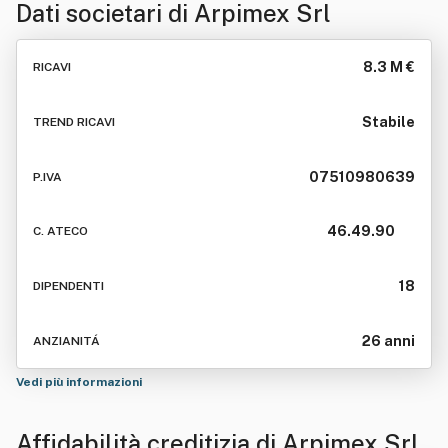
Dati societari di
Arpimex Srl
8.3 M €
RICAVI
Stabile
TREND RICAVI
07510980639
P.IVA
46.49.90
C. ATECO
18
DIPENDENTI
26 anni
ANZIANITÁ
Vedi più informazioni
Affidabilità creditizia di
Arpimex Srl