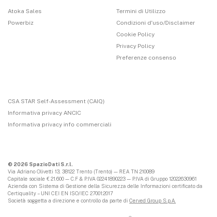
Atoka Sales
Termini di Utilizzo
Powerbiz
Condizioni d'uso/Disclaimer
Cookie Policy
Privacy Policy
Preferenze consenso
CSA STAR Self-Assessment (CAIQ)
Informativa privacy ANCIC
Informativa privacy info commerciali
© 2026 SpazioDati S.r.l.
Via Adriano Olivetti 13, 38122 Trento (Trento) — REA TN 210089
Capitale sociale € 21.600 — C.F & P.IVA 02241890223 — P.IVA di Gruppo 12022630961
Azienda con Sistema di Gestione della Sicurezza delle Informazioni certificato da
Certiquality – UNI CEI EN ISO/IEC 27001:2017
Società soggetta a direzione e controllo da parte di
Cerved Group S.p.A.