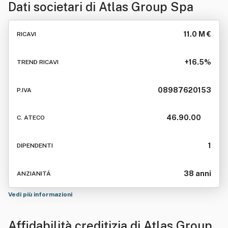
Dati societari di
Atlas Group Spa
11.0 M €
RICAVI
+16.5%
TREND RICAVI
08987620153
P.IVA
46.90.00
C. ATECO
1
DIPENDENTI
38 anni
ANZIANITÁ
Vedi più informazioni
Affidabilità creditizia di
Atlas Group