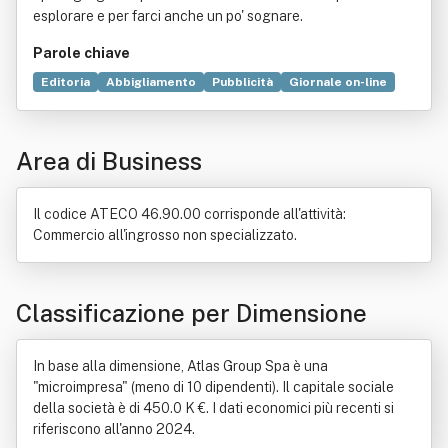
esplorare e per farci anche un po' sognare.
Parole chiave
Editoria
Abbigliamento
Pubblicità
Giornale on-line
Servizio
Seta
Camicia
Commercio
Internet
Pubblico dominio
Smoking
Distribuzione commerciale
Area di Business
Pantaloni
Arditi
Prima Comunicazione
Scarpe
Moschino
Piazza Castello
Promozione
Compravendita
Direttore responsabile
Il codice ATECO 46.90.00 corrisponde all'attività:
Manifesto (stampato)
Prodotto (economia)
Produzione
Commercio all'ingrosso non specializzato.
Produzione cinematografica
Radio (mass media)
Ricerca scientifica
Classificazione per Dimensione
In base alla dimensione, Atlas Group Spa è una
"microimpresa" (meno di 10 dipendenti). Il capitale sociale
della società è di 450.0 K €. I dati economici più recenti si
riferiscono all'anno 2024.