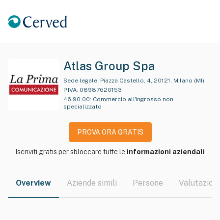
Atlas Group Spa
Sede legale:
Piazza Castello, 4, 20121, Milano (MI)
P.IVA:
08987620153
46.90.00
:
Commercio all'ingrosso non
specializzato
PROVA ORA GRATIS
Iscriviti gratis per sbloccare tutte le
informazioni aziendali
Overview
Aziende simili
Persone
Valutazioni