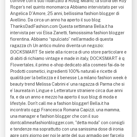
convive con il suo fidanzato a Rosig Milano, la storia dei Roy
Roger’s nel quinto monomarca Abbiamo intervistato per voi
Angelica D'Amore, 25 anni, bellissima fashion blogger di
Avellino. Da circa un anno ha aperto il suo blog
ThanksDadFashion.com Questa settimana Bella.it ha
intervista per voi Elisa Zanetti, famosissima fashion blogger
fiorentina. Abbiamo “spulciato” nell’armadio di questa
ragazza ch Un antico mulino diventa un negozio:
DOCKSMART Se siete alla ricerca di uno store particolare e
di abiti di richiamo vintage e made in italy, DOCKSMART è q
Flowertales, il primo e-shop dedicato alla cosmesi fai-da-te
Prodotti cosmetici, ingredienti 100% naturali e ricette di
qualità per la bellezza e il benesse La milano fashion week è
beauty trend Melissa Cabrini e’ una ragazza di Parma che si
e’ laureata in Lingue e Letterature straniere circa due anni
fa, e da un anno e mezzo ha aperto il suo blog di moda e
lifestyle. Don't call me a fashion blogger! Bella.it ha
incontrato oggi Francesca Romana Capizzi, una mamma,
una manager e fashion blogger che con il suo
dontcallmeafashionblogger.com, "detta moda" con consigli
e tendenze ma soprattutto con una sanissima dose di ironia
apre ogni giorno per noi le ante del suo armadio per farcelo