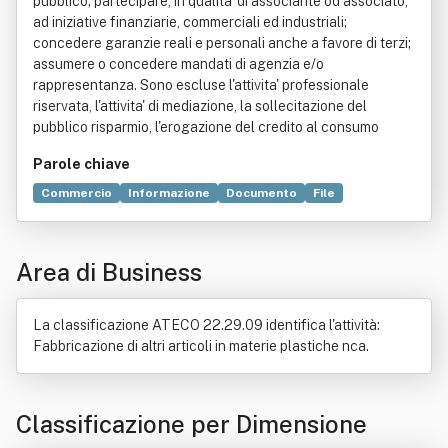
pubblico; partecipare, in qualita' di associante od associato,
ad iniziative finanziarie, commerciali ed industriali;
concedere garanzie reali e personali anche a favore di terzi;
assumere o concedere mandati di agenzia e/o
rappresentanza. Sono escluse l'attivita' professionale
riservata, l'attivita' di mediazione, la sollecitazione del
pubblico risparmio, l'erogazione del credito al consumo
Parole chiave
Commercio
Informazione
Documento
File
Navigazione
Consequenzialismo
Dovere
Servizio
Nave
Sito web
Dati
Disclaimer
Tecnologia
Area di Business
Contratto di agenzia
Consulenza
Elettronica
Grafica
Industria
Legge
Mandato
Mediazione
Nautica
La classificazione ATECO 22.29.09 identifica l'attività:
Fabbricazione di altri articoli in materie plastiche nca.
Classificazione per Dimensione