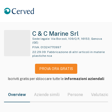
C & C Marine Srl
Sede legale:
Via Borzoli, 109/Q R, 16153, Genova
(GE)
P.IVA:
01324770997
22.29.09
:
Fabbricazione di altri articoli in materie
plastiche nca
PROVA ORA GRATIS
Iscriviti gratis per sbloccare tutte le
informazioni aziendali
Overview
Aziende simili
Persone
Valutazioni