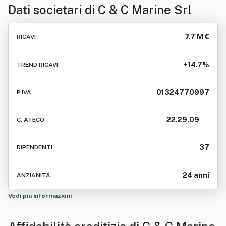
Dati societari di
C & C Marine Srl
7.7 M €
RICAVI
+14.7%
TREND RICAVI
01324770997
P.IVA
22.29.09
C. ATECO
37
DIPENDENTI
24 anni
ANZIANITÁ
Vedi più informazioni