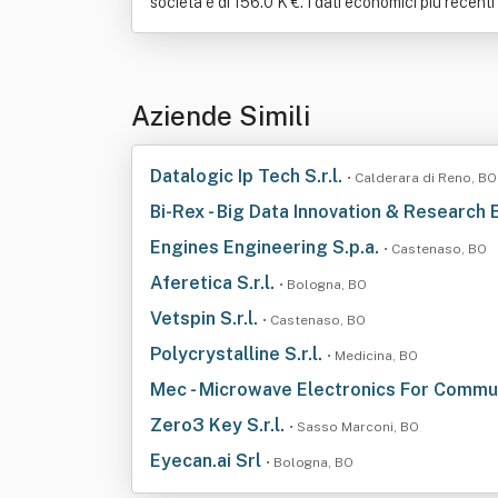
società è di 156.0 K €. I dati economici più recenti
Aziende Simili
Datalogic Ip Tech S.r.l.
• Calderara di Reno, BO
Bi-Rex - Big Data Innovation & Research
Engines Engineering S.p.a.
• Castenaso, BO
Aferetica S.r.l.
• Bologna, BO
Vetspin S.r.l.
• Castenaso, BO
Polycrystalline S.r.l.
• Medicina, BO
Mec - Microwave Electronics For Communi
Zero3 Key S.r.l.
• Sasso Marconi, BO
Eyecan.ai Srl
• Bologna, BO