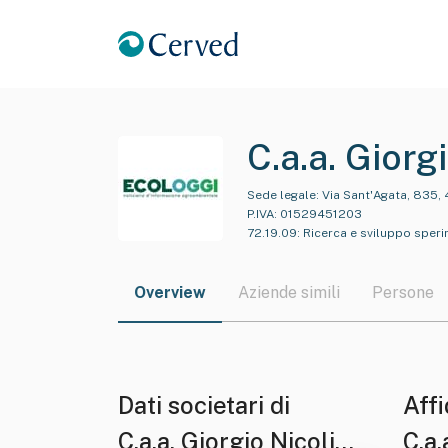
C.a.a. Giorg
Sede legale:
Via Sant'Agata, 835, 
P.IVA:
01529451203
72.19.09
:
Ricerca e sviluppo sperim
Overview
Aziende simili
Persone
Dati societari di
Affi
C.a.a. Giorgio Nicoli
C.a.