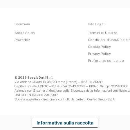
Soluzioni
Info Legali
Atoka Sales
Termini di Utilizzo
Powerbiz
Condizioni d'uso/Discla
Cookie Policy
Privacy Policy
Preferenze consenso
© 2026 SpazioDati S.r.l.
Via Adriano Olivetti 13, 38122 Trento (Trento) — REA TN 210089
Capitale sociale € 21.600 — C.F & P.IVA 02241890223 — P.IVA di Gruppo 12022630961
Azienda con Sistema di Gestione della Sicurezza delle Informazioni certificato da
UNI CEI EN ISO/IEC 27001:2017
Società soggetta a direzione e controllo da parte di
Cerved Group S.p.A.
Informativa sulla raccolta