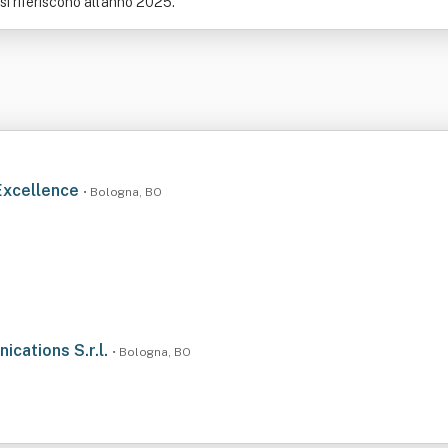
 si riferiscono all'anno 2025.
 Excellence
• Bologna, BO
cations S.r.l.
• Bologna, BO