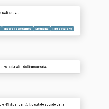
, palinologia.
Ricerca scientifica
Medicina
Riproduzione
scientifica
Lotta biologica
Servizio
nze naturali e dell'ingegneria.
 e 49 dipendenti). Il capitale sociale della