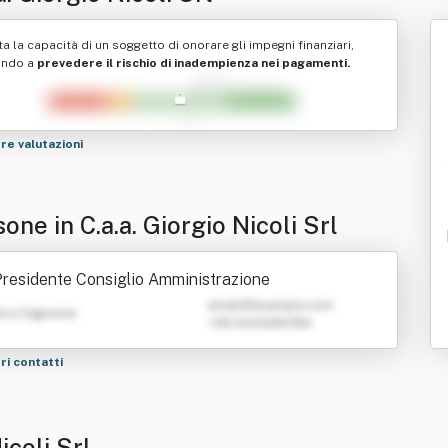
ta la capacità di un soggetto di onorare gli impegni finanziari,
ando a
prevedere il rischio di inadempienza nei pagamenti.
tre valutazioni
one in C.a.a. Giorgio Nicoli Srl
residente Consiglio Amministrazione
emailATexample.com
e e Cognome
+39 0123456789
tri contatti
icoli Srl