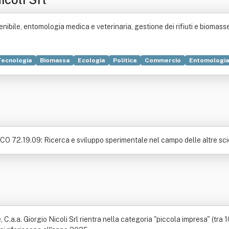
nibile, entomologia medica e veterinaria, gestione dei rifiuti e biomasse
Tecnologia
Biomassa
Ecologia
Politica
Commercio
Entomologia
ia
Salute
Impatto ambientale
Bassista
Artropodi
Divulgazione 
vente
Produzione
ECO 72.19.09: Ricerca e sviluppo sperimentale nel campo delle altre scie
.a.a. Giorgio Nicoli Srl rientra nella categoria "piccola impresa" (tra 10